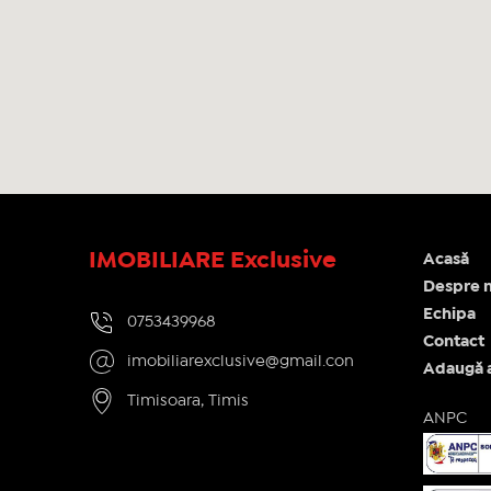
IMOBILIARE Exclusive
Acasă
Despre n
Echipa
0753439968
Contact
imobiliarexclusive@gmail.con
Adaugă 
Timisoara, Timis
ANPC