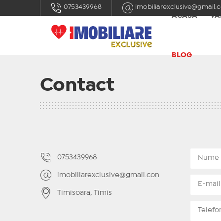
0753439968
imobiliarexclusive@gmail.
ACASĂ
VÂ
BLOG
Contact
0753439968
imobiliarexclusive@gmail.con
Timisoara, Timis