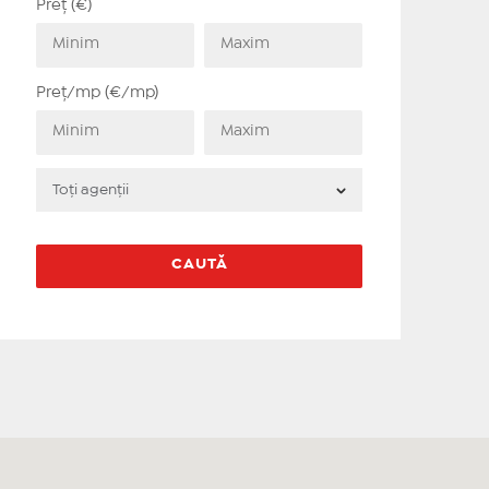
Preț (€)
Preț/mp (€/mp)