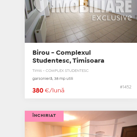
Birou - Complexul
Studentesc, Timisoara
Timis - COMPLEX STUDENTESC
garsonieră, 38 mp utili
#1452
380
€/lună
ÎNCHIRIAT