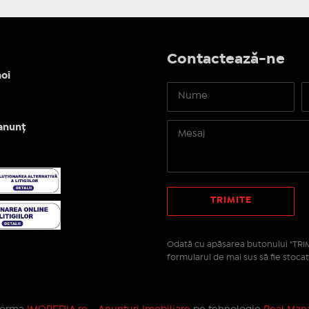
Contactează-ne
oi
anunț
Odată cu apăsarea butonului "TRIM
formularul de mai sus să fie stocat