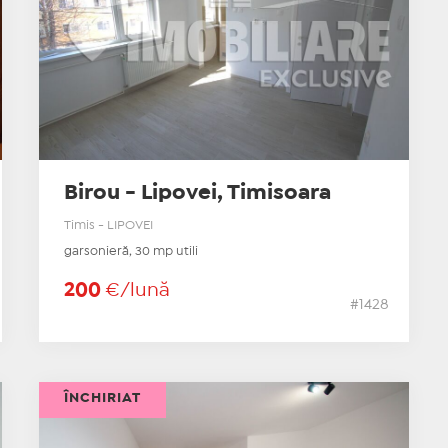
Birou - Lipovei, Timisoara
Timis - LIPOVEI
garsonieră, 30 mp utili
200
€/lună
#1428
ÎNCHIRIAT