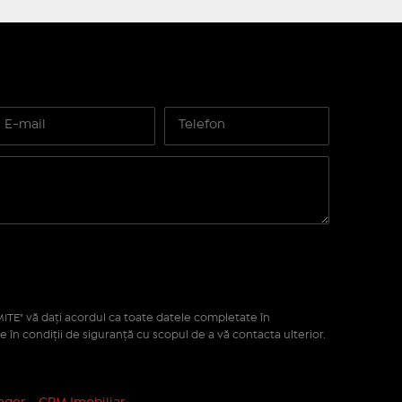
ITE" vă daţi acordul ca toate datele completate în
e în condiţii de siguranţă cu scopul de a vă contacta ulterior.