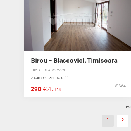
Birou - Blascovici, Timisoara
Timis - BLASCOVICI
2 camere, 35 mp utili
#1364
290
€/lună
35 
1
2