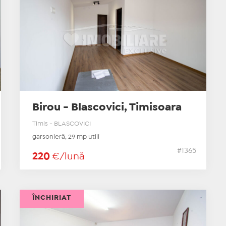
Birou - Blascovici, Timisoara
Timis - BLASCOVICI
garsonieră, 29 mp utili
#1365
220
€/lună
ÎNCHIRIAT