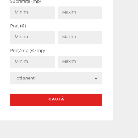
Suprafață (mp)
Preț (€)
Preț/mp (€/mp)