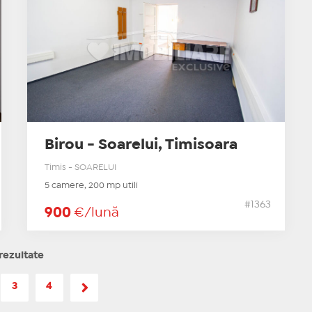
Birou - Soarelui, Timisoara
Timis - SOARELUI
5 camere, 200 mp utili
#1363
900
€/lună
rezultate
3
4