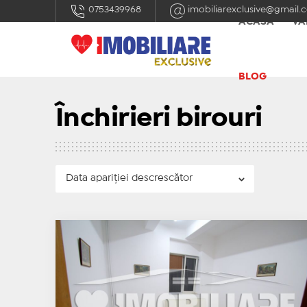
0753439968
imobiliarexclusive@gmail.
ACASĂ
VÂ
BLOG
Închirieri birouri