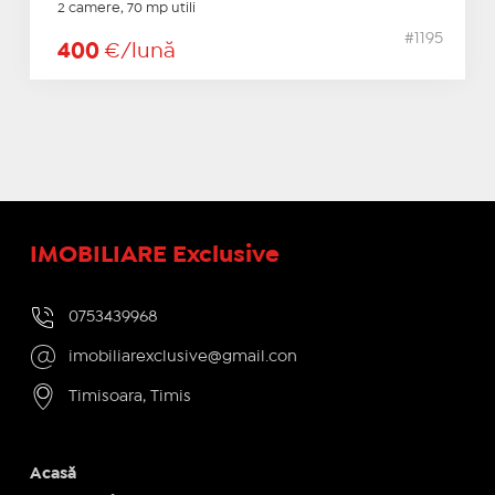
2 camere, 70 mp utili
#1195
400
€/lună
IMOBILIARE Exclusive
0753439968
imobiliarexclusive@gmail.con
Timisoara, Timis
Acasă