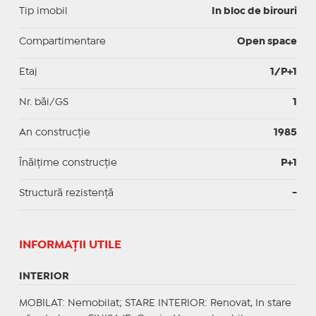
Tip imobil
In bloc de birouri
Compartimentare
Open space
Etaj
1/P+1
Nr. băi/GS
1
An construcție
1985
Înălțime construcție
P+1
Structură rezistență
-
INFORMAŢII UTILE
INTERIOR
MOBILAT
: Nemobilat;
STARE INTERIOR
: Renovat, In stare