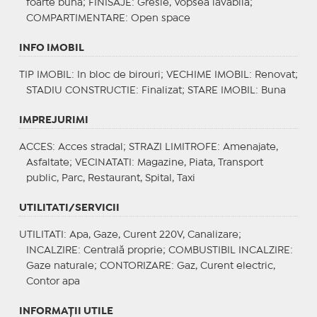
foarte buna;
FINISAJE
: Gresie, Vopsea lavabila;
COMPARTIMENTARE
: Open space
INFO IMOBIL
TIP IMOBIL
: In bloc de birouri;
VECHIME IMOBIL
: Renovat;
STADIU CONSTRUCTIE
: Finalizat;
STARE IMOBIL
: Buna
IMPREJURIMI
ACCES
: Acces stradal;
STRAZI LIMITROFE
: Amenajate,
Asfaltate;
VECINATATI
: Magazine, Piata, Transport
public, Parc, Restaurant, Spital, Taxi
UTILITATI/SERVICII
UTILITATI
: Apa, Gaze, Curent 220V, Canalizare;
INCALZIRE
: Centrală proprie;
COMBUSTIBIL INCALZIRE
:
Gaze naturale;
CONTORIZARE
: Gaz, Curent electric,
Contor apa
INFORMAŢII UTILE