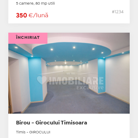
5 camere, 80 mp utili
#1234
350
€/lună
ÎNCHIRIAT
Birou - Girocului Timisoara
Timis - GIROCULUI