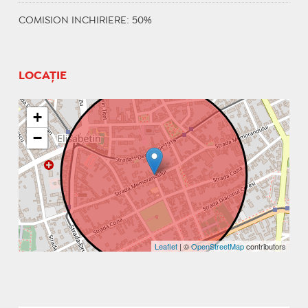
COMISION INCHIRIERE: 50%
LOCAȚIE
+
−
Leaflet
| ©
OpenStreetMap
contributors