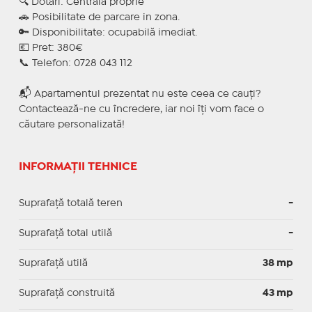
🔍 Dotari: Centrala proprie
🚗 Posibilitate de parcare in zona.
🔑 Disponibilitate: ocupabilă imediat.
💶 Pret: 380€
📞 Telefon: 0728 043 112
📬 Apartamentul prezentat nu este ceea ce cauți?
Contactează-ne cu încredere, iar noi îți vom face o
căutare personalizată!
INFORMAȚII TEHNICE
Suprafață totală teren
-
Suprafaţă total utilă
-
Suprafaţă utilă
38 mp
Suprafaţă construită
43 mp