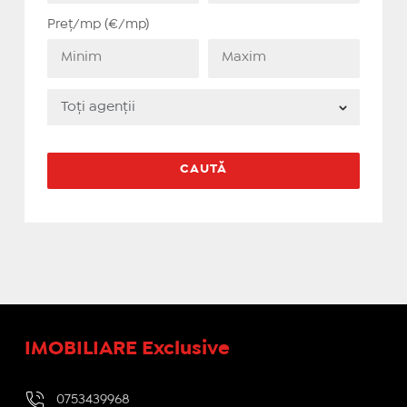
Preț/mp (€/mp)
IMOBILIARE Exclusive
0753439968