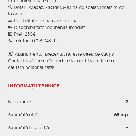
❗ Cheltuieli lunare mici
🔍 Dotari: Aragaz, Frigider, Masina de spalat, Incalzire de
la oras
🚗 Posibilitate de parcare in zona.
🔑 Disponibilitate: ocupabilă imediat
💶 Pret: 250€
📞 Telefon: 0728 043 112
📬 Apartamentul prezentat nu este ceea ce cauți?
Contactează-ne cu încredere,iar noi îți vom face o
căutare personalizată!
INFORMAȚII TEHNICE
Nr. camere
2
Suprafaţă utilă
65 mp
Suprafaţă total utilă
-