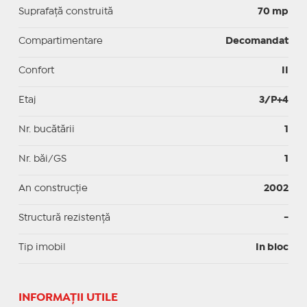
Suprafaţă construită
70 mp
Compartimentare
Decomandat
Confort
II
Etaj
3/P+4
Nr. bucătării
1
Nr. băi/GS
1
An construcție
2002
Structură rezistență
-
Tip imobil
In bloc
INFORMAŢII UTILE