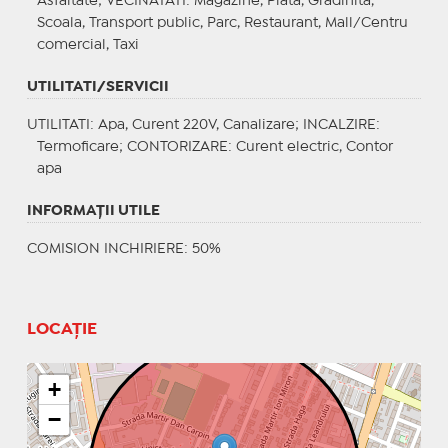
Asfaltate;
VECINATATI
: Magazine, Piata, Gradinita,
Scoala, Transport public, Parc, Restaurant, Mall/Centru
comercial, Taxi
UTILITATI/SERVICII
UTILITATI
: Apa, Curent 220V, Canalizare;
INCALZIRE
:
Termoficare;
CONTORIZARE
: Curent electric, Contor
apa
INFORMAŢII UTILE
COMISION INCHIRIERE: 50%
LOCAȚIE
+
−