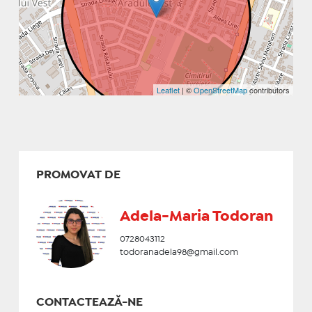
Leaflet
| ©
OpenStreetMap
contributors
PROMOVAT DE
Adela-Maria Todoran
0728043112
todoranadela98@gmail.com
CONTACTEAZĂ-NE