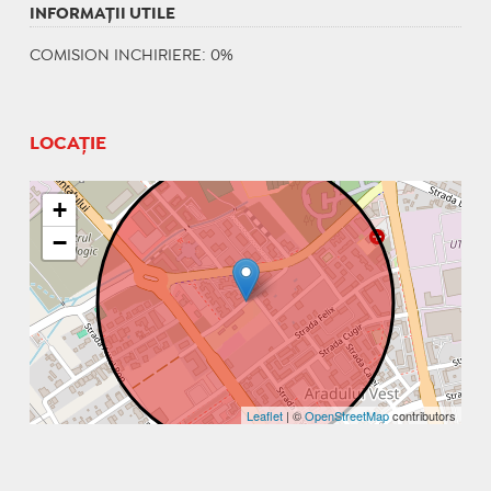
INFORMAŢII UTILE
COMISION INCHIRIERE: 0%
LOCAȚIE
+
−
Leaflet
| ©
OpenStreetMap
contributors