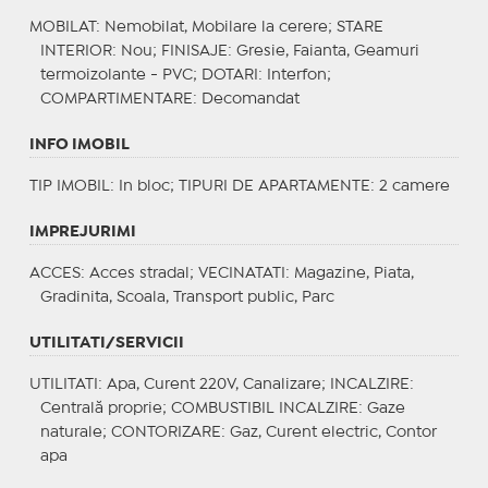
MOBILAT
: Nemobilat, Mobilare la cerere;
STARE
INTERIOR
: Nou;
FINISAJE
: Gresie, Faianta, Geamuri
termoizolante - PVC;
DOTARI
: Interfon;
COMPARTIMENTARE
: Decomandat
INFO IMOBIL
TIP IMOBIL
: In bloc;
TIPURI DE APARTAMENTE
: 2 camere
IMPREJURIMI
ACCES
: Acces stradal;
VECINATATI
: Magazine, Piata,
Gradinita, Scoala, Transport public, Parc
UTILITATI/SERVICII
UTILITATI
: Apa, Curent 220V, Canalizare;
INCALZIRE
:
Centrală proprie;
COMBUSTIBIL INCALZIRE
: Gaze
naturale;
CONTORIZARE
: Gaz, Curent electric, Contor
apa