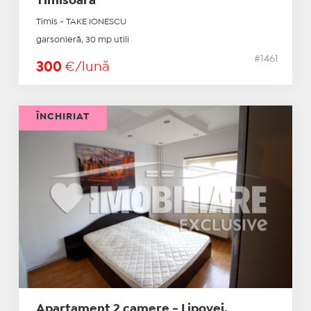
Timisoara
Timis - TAKE IONESCU
garsonieră, 30 mp utili
#1461
300
€/lună
ÎNCHIRIAT
Apartament 2 camere - Lipovei,