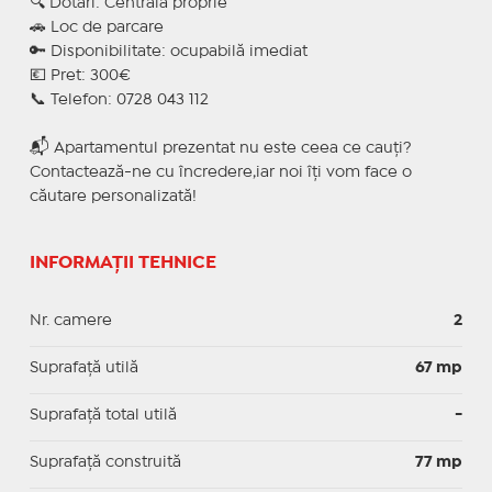
🔍 Dotari: Centrala proprie
🚗 Loc de parcare
🔑 Disponibilitate: ocupabilă imediat
💶 Pret: 300€
📞 Telefon: 0728 043 112
📬 Apartamentul prezentat nu este ceea ce cauți?
Contactează-ne cu încredere,iar noi îți vom face o
căutare personalizată!
INFORMAȚII TEHNICE
Nr. camere
2
Suprafaţă utilă
67 mp
Suprafaţă total utilă
-
Suprafaţă construită
77 mp