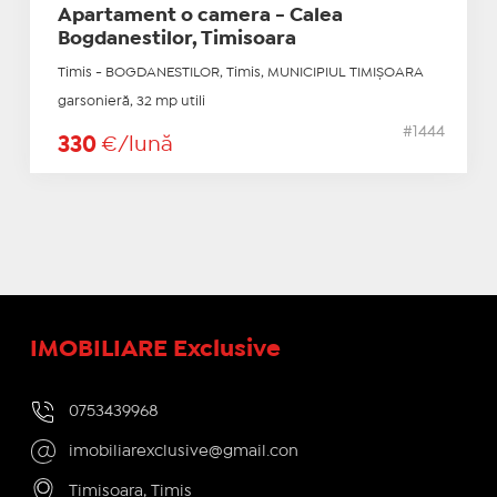
Apartament o camera - Calea
Bogdanestilor, Timisoara
Timis - BOGDANESTILOR, Timis, MUNICIPIUL TIMIŞOARA
garsonieră, 32 mp utili
#1444
330
€/lună
IMOBILIARE Exclusive
0753439968
imobiliarexclusive@gmail.con
Timisoara, Timis