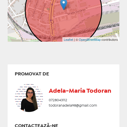
Leaflet
| ©
OpenStreetMap
contributors
PROMOVAT DE
Adela-Maria Todoran
0728043112
todoranadela98@gmail.com
CONTACTEAZĂ-NE