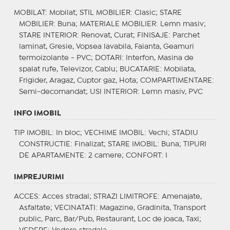
MOBILAT
: Mobilat;
STIL MOBILIER
: Clasic;
STARE
MOBILIER
: Buna;
MATERIALE MOBILIER
: Lemn masiv;
STARE INTERIOR
: Renovat, Curat;
FINISAJE
: Parchet
laminat, Gresie, Vopsea lavabila, Faianta, Geamuri
termoizolante - PVC;
DOTARI
: Interfon, Masina de
spalat rufe, Televizor, Cablu;
BUCATARIE
: Mobilata,
Frigider, Aragaz, Cuptor gaz, Hota;
COMPARTIMENTARE
:
Semi-decomandat;
USI INTERIOR
: Lemn masiv, PVC
INFO IMOBIL
TIP IMOBIL
: In bloc;
VECHIME IMOBIL
: Vechi;
STADIU
CONSTRUCTIE
: Finalizat;
STARE IMOBIL
: Buna;
TIPURI
DE APARTAMENTE
: 2 camere;
CONFORT
: I
IMPREJURIMI
ACCES
: Acces stradal;
STRAZI LIMITROFE
: Amenajate,
Asfaltate;
VECINATATI
: Magazine, Gradinita, Transport
public, Parc, Bar/Pub, Restaurant, Loc de joaca, Taxi;