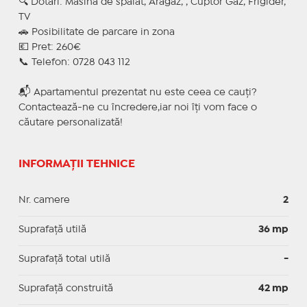
🔍 Dotari: Masina de spalat, Aragaz, , Cuptor Gaz, Frigider,
TV
🚗 Posibilitate de parcare in zona
💶 Pret: 260€
📞 Telefon: 0728 043 112
📬 Apartamentul prezentat nu este ceea ce cauți?
Contactează-ne cu încredere,iar noi îți vom face o
căutare personalizată!
INFORMAȚII TEHNICE
Nr. camere
2
Suprafaţă utilă
36 mp
Suprafaţă total utilă
-
Suprafaţă construită
42 mp