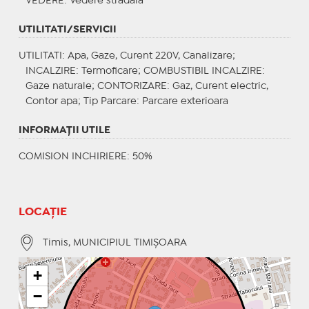
VEDERE
: Vedere stradala
UTILITATI/SERVICII
UTILITATI
: Apa, Gaze, Curent 220V, Canalizare;
INCALZIRE
: Termoficare;
COMBUSTIBIL INCALZIRE
:
Gaze naturale;
CONTORIZARE
: Gaz, Curent electric,
Contor apa;
Tip Parcare
: Parcare exterioara
INFORMAŢII UTILE
COMISION INCHIRIERE: 50%
LOCAȚIE
Timis, MUNICIPIUL TIMIŞOARA
+
−