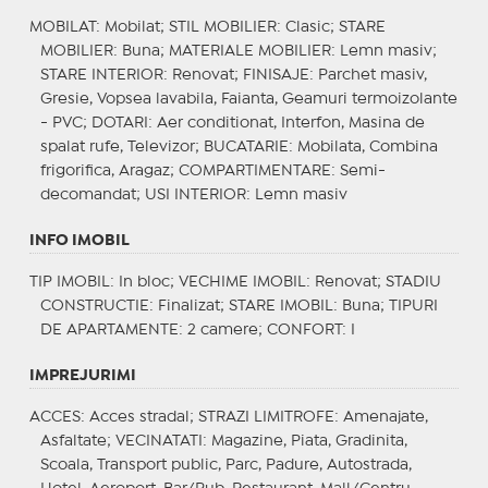
MOBILAT
: Mobilat;
STIL MOBILIER
: Clasic;
STARE
MOBILIER
: Buna;
MATERIALE MOBILIER
: Lemn masiv;
STARE INTERIOR
: Renovat;
FINISAJE
: Parchet masiv,
Gresie, Vopsea lavabila, Faianta, Geamuri termoizolante
- PVC;
DOTARI
: Aer conditionat, Interfon, Masina de
spalat rufe, Televizor;
BUCATARIE
: Mobilata, Combina
frigorifica, Aragaz;
COMPARTIMENTARE
: Semi-
decomandat;
USI INTERIOR
: Lemn masiv
INFO IMOBIL
TIP IMOBIL
: In bloc;
VECHIME IMOBIL
: Renovat;
STADIU
CONSTRUCTIE
: Finalizat;
STARE IMOBIL
: Buna;
TIPURI
DE APARTAMENTE
: 2 camere;
CONFORT
: I
IMPREJURIMI
ACCES
: Acces stradal;
STRAZI LIMITROFE
: Amenajate,
Asfaltate;
VECINATATI
: Magazine, Piata, Gradinita,
Scoala, Transport public, Parc, Padure, Autostrada,