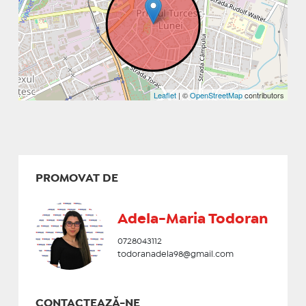
Leaflet
| ©
OpenStreetMap
contributors
PROMOVAT DE
Adela-Maria Todoran
0728043112
todoranadela98@gmail.com
CONTACTEAZĂ-NE