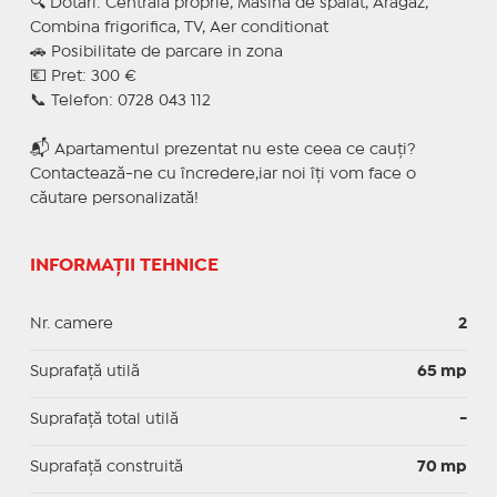
🔍 Dotari: Centrala proprie, Masina de spalat, Aragaz,
Combina frigorifica, TV, Aer conditionat
🚗 Posibilitate de parcare in zona
💶 Pret: 300 €
📞 Telefon: 0728 043 112
📬 Apartamentul prezentat nu este ceea ce cauți?
Contactează-ne cu încredere,iar noi îți vom face o
căutare personalizată!
INFORMAȚII TEHNICE
Nr. camere
2
Suprafaţă utilă
65 mp
Suprafaţă total utilă
-
Suprafaţă construită
70 mp