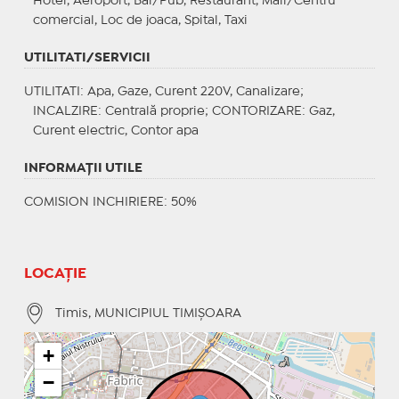
Hotel, Aeroport, Bar/Pub, Restaurant, Mall/Centru
comercial, Loc de joaca, Spital, Taxi
UTILITATI/SERVICII
UTILITATI
: Apa, Gaze, Curent 220V, Canalizare;
INCALZIRE
: Centrală proprie;
CONTORIZARE
: Gaz,
Curent electric, Contor apa
INFORMAŢII UTILE
COMISION INCHIRIERE: 50%
LOCAȚIE
Timis, MUNICIPIUL TIMIŞOARA
+
−