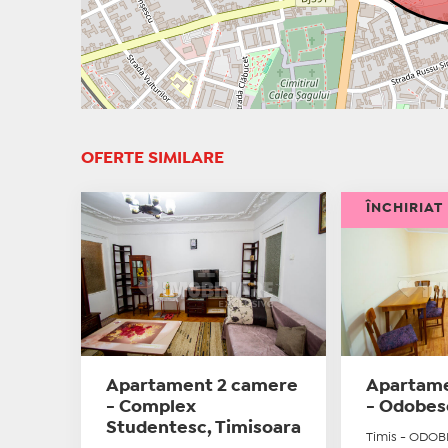
OFERTE SIMILARE
ÎNCHIRIAT
Apartament 2 camere
Apartame
- Complex
- Odobes
Studentesc, Timisoara
Timis - ODO