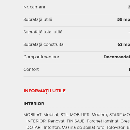
Nr. camere
Suprafaţă utilă
55 m
Suprafaţă total utilă
Suprafaţă construită
63 m
Compartimentare
Decomanda
Confort
INFORMAŢII UTILE
INTERIOR
MOBILAT
: Mobilat;
STIL MOBILIER
: Modern;
STARE MO
INTERIOR
: Renovat;
FINISAJE
: Parchet laminat, Gres
DOTARI
: Interfon, Masina de spalat rufe, Televizor;
B