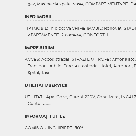
gaz, Masina de spalat vase;
COMPARTIMENTARE
: D
INFO IMOBIL
TIP IMOBIL
: In bloc;
VECHIME IMOBIL
: Renovat;
STAD
APARTAMENTE
: 2 camere;
CONFORT
: I
IMPREJURIMI
ACCES
: Acces stradal;
STRAZI LIMITROFE
: Amenajate,
Transport public, Parc, Autostrada, Hotel, Aeroport,
Spital, Taxi
UTILITATI/SERVICII
UTILITATI
: Apa, Gaze, Curent 220V, Canalizare;
INCALZ
Contor apa
INFORMAŢII UTILE
COMISION INCHIRIERE: 50%