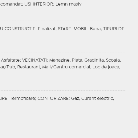
ecomandat;
USI INTERIOR
: Lemn masiv
IU CONSTRUCTIE
: Finalizat;
STARE IMOBIL
: Buna;
TIPURI DE
 Asfaltate;
VECINATATI
: Magazine, Piata, Gradinita, Scoala,
 Bar/Pub, Restaurant, Mall/Centru comercial, Loc de joaca,
IRE
: Termoficare;
CONTORIZARE
: Gaz, Curent electric,