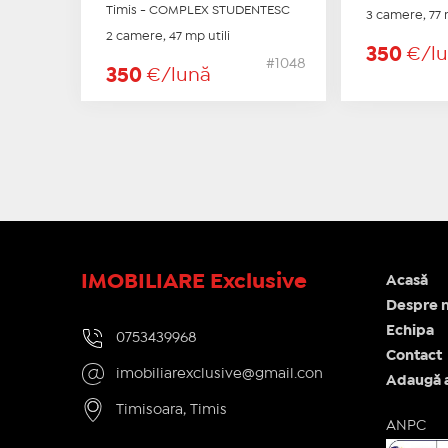
Timis - COMPLEX STUDENTESC
3 camere, 77 
2 camere, 47 mp utili
350
€/l
#1048
350
€/lună
IMOBILIARE Exclusive
Acasă
Despre n
Echipa
0753439968
Contact
imobiliarexclusive@gmail.con
Adaugă 
Timisoara, Timis
ANPC