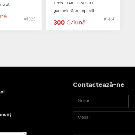
Timis - TAKE IONESCU
mp utili
garsonieră, 30 mp utili
ună
#1323
#1461
300
€/lună
Contactează-ne
oi
anunț