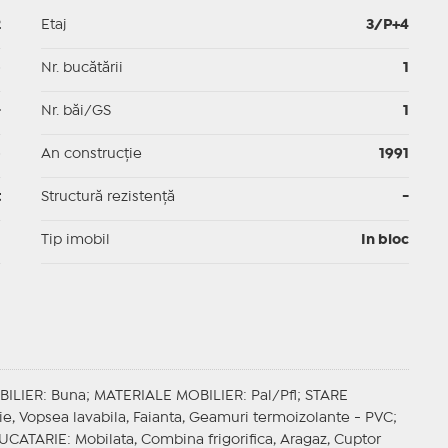
2
Etaj
3/P+4
p
Nr. bucătării
1
-
Nr. băi/GS
1
p
An construcție
1991
t
Structură rezistență
-
I
Tip imobil
In bloc
BILIER
: Buna;
MATERIALE MOBILIER
: Pal/Pfl;
STARE
ie, Vopsea lavabila, Faianta, Geamuri termoizolante - PVC;
UCATARIE
: Mobilata, Combina frigorifica, Aragaz, Cuptor