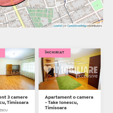
Leaflet
| ©
OpenStreetMap
contributors
ÎNCHIRIAT
nt 3 camere
Apartament o camera
cu, Timisoara
- Take Ionescu,
Timisoara
BESCU