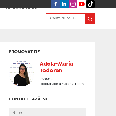
VREAU SA VÂND!
PROMOVAT DE
Adela-Maria
Todoran
0728043112
todoranadela98@gmail.com
CONTACTEAZĂ-NE