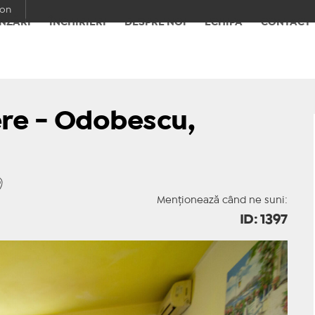
con
NZĂRI
ÎNCHIRIERI
DESPRE NOI
ECHIPA
CONTACT
re - Odobescu,
Menționează când ne suni:
ID: 1397