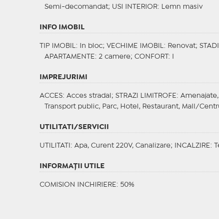
Semi-decomandat;
USI INTERIOR
: Lemn masiv
INFO IMOBIL
TIP IMOBIL
: In bloc;
VECHIME IMOBIL
: Renovat;
STAD
APARTAMENTE
: 2 camere;
CONFORT
: I
IMPREJURIMI
ACCES
: Acces stradal;
STRAZI LIMITROFE
: Amenajate,
Transport public, Parc, Hotel, Restaurant, Mall/Centru
UTILITATI/SERVICII
UTILITATI
: Apa, Curent 220V, Canalizare;
INCALZIRE
: 
INFORMAŢII UTILE
COMISION INCHIRIERE: 50%