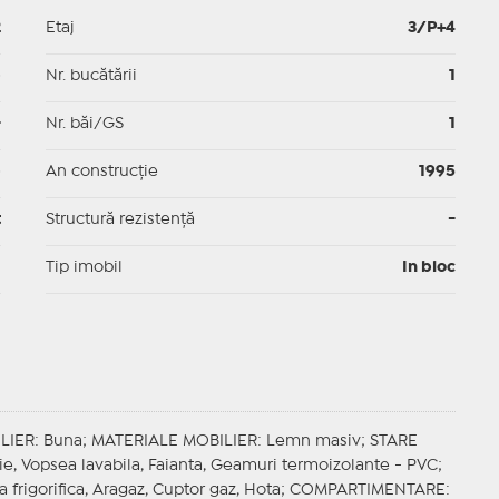
2
Etaj
3/P+4
p
Nr. bucătării
1
-
Nr. băi/GS
1
p
An construcție
1995
t
Structură rezistență
-
I
Tip imobil
In bloc
LIER
: Buna;
MATERIALE MOBILIER
: Lemn masiv;
STARE
ie, Vopsea lavabila, Faianta, Geamuri termoizolante - PVC;
 frigorifica, Aragaz, Cuptor gaz, Hota;
COMPARTIMENTARE
: