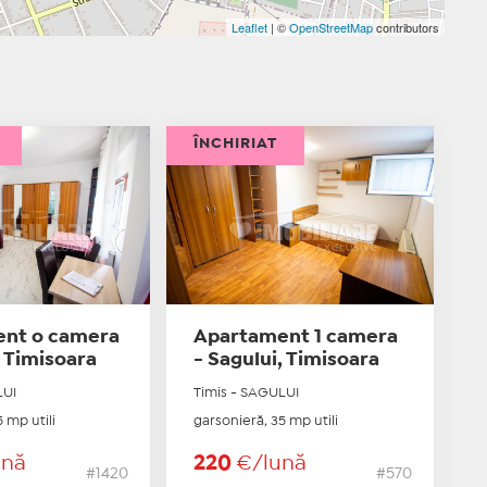
Leaflet
| ©
OpenStreetMap
contributors
ÎNCHIRIAT
nt o camera
Apartament 1 camera
, Timisoara
- Sagului, Timisoara
LUI
Timis - SAGULUI
 mp utili
garsonieră, 35 mp utili
ună
220
€/lună
#1420
#570