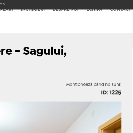
con
NZĂRI
ÎNCHIRIERI
DESPRE NOI
ECHIPA
CONTACT
e - Sagului,
Menționează când ne suni:
ID: 1225