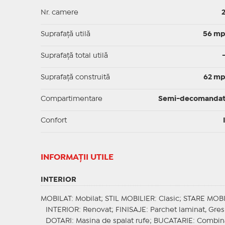
Nr. camere
Suprafaţă utilă
56 m
Suprafaţă total utilă
Suprafaţă construită
62 m
Compartimentare
Semi-decomanda
Confort
INFORMAŢII UTILE
INTERIOR
MOBILAT
: Mobilat;
STIL MOBILIER
: Clasic;
STARE MOBI
INTERIOR
: Renovat;
FINISAJE
: Parchet laminat, Gres
DOTARI
: Masina de spalat rufe;
BUCATARIE
: Combina