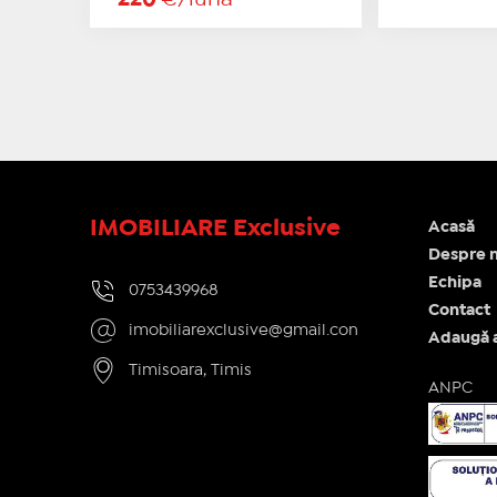
IMOBILIARE Exclusive
Acasă
Despre n
Echipa
0753439968
Contact
imobiliarexclusive@gmail.con
Adaugă 
Timisoara, Timis
ANPC