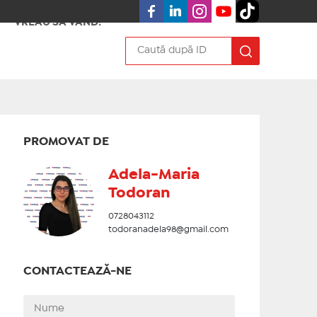
VREAU SA VÂND!
PROMOVAT DE
Adela-Maria
Todoran
0728043112
todoranadela98@gmail.com
CONTACTEAZĂ-NE