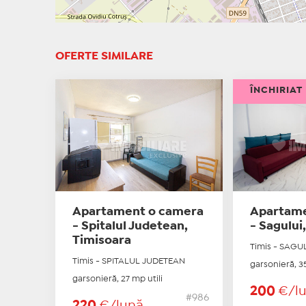
OFERTE SIMILARE
ÎNCHIRIAT
Apartament o camera
Apartame
- Spitalul Judetean,
- Sagului
Timisoara
Timis - SAGU
Timis - SPITALUL JUDETEAN
garsonieră, 35
garsonieră, 27 mp utili
200
€/l
#986
220
€/lună