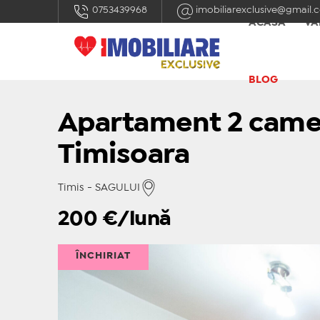
0753439968
imobiliarexclusive@gmail.
ACASĂ
VÂ
BLOG
Apartament 2 camer
Timisoara
Timis - SAGULUI
200
€/lună
ÎNCHIRIAT