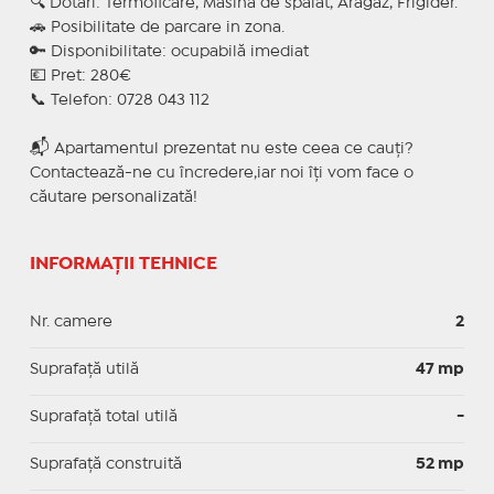
🔍 Dotari: Termoficare, Masina de spalat, Aragaz, Frigider.
🚗 Posibilitate de parcare in zona.
🔑 Disponibilitate: ocupabilă imediat
💶 Pret: 280€
📞 Telefon: 0728 043 112
📬 Apartamentul prezentat nu este ceea ce cauți?
Contactează-ne cu încredere,iar noi îți vom face o
căutare personalizată!
INFORMAȚII TEHNICE
Nr. camere
2
Suprafaţă utilă
47 mp
Suprafaţă total utilă
-
Suprafaţă construită
52 mp