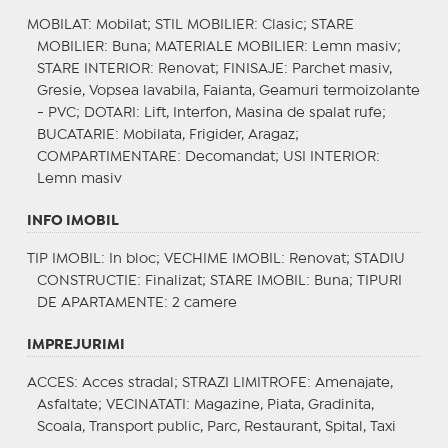
MOBILAT
: Mobilat;
STIL MOBILIER
: Clasic;
STARE
MOBILIER
: Buna;
MATERIALE MOBILIER
: Lemn masiv;
STARE INTERIOR
: Renovat;
FINISAJE
: Parchet masiv,
Gresie, Vopsea lavabila, Faianta, Geamuri termoizolante
- PVC;
DOTARI
: Lift, Interfon, Masina de spalat rufe;
BUCATARIE
: Mobilata, Frigider, Aragaz;
COMPARTIMENTARE
: Decomandat;
USI INTERIOR
:
Lemn masiv
INFO IMOBIL
TIP IMOBIL
: In bloc;
VECHIME IMOBIL
: Renovat;
STADIU
CONSTRUCTIE
: Finalizat;
STARE IMOBIL
: Buna;
TIPURI
DE APARTAMENTE
: 2 camere
IMPREJURIMI
ACCES
: Acces stradal;
STRAZI LIMITROFE
: Amenajate,
Asfaltate;
VECINATATI
: Magazine, Piata, Gradinita,
Scoala, Transport public, Parc, Restaurant, Spital, Taxi