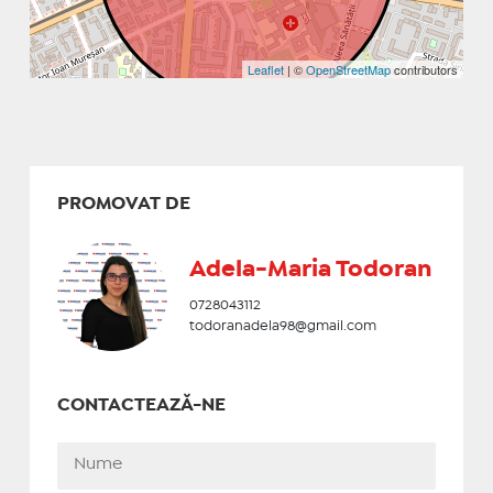
Leaflet
| ©
OpenStreetMap
contributors
PROMOVAT DE
Adela-Maria Todoran
0728043112
todoranadela98@gmail.com
CONTACTEAZĂ-NE