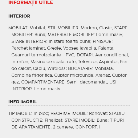
INFORMAŢII UTILE
INTERIOR
MOBILAT
: Mobilat;
STIL MOBILIER
: Modern, Clasic;
STARE
MOBILIER
: Buna;
MATERIALE MOBILIER
: Lemn masiv;
STARE INTERIOR
: In stare foarte buna;
FINISAJE
:
Parchet laminat, Gresie, Vopsea lavabila, Faianta,
Geamuri termoizolante - PVC;
DOTARI
: Aer conditionat,
Interfon, Masina de spalat rufe, Televizor, Aspirator, Fier
de calcat, Cablu, Wireless;
BUCATARIE
: Mobilata,
Combina frigorifica, Cuptor microunde, Aragaz, Cuptor
gaz;
COMPARTIMENTARE
: Semi-decomandat;
USI
INTERIOR
: Lemn masiv
INFO IMOBIL
TIP IMOBIL
: In bloc;
VECHIME IMOBIL
: Renovat;
STADIU
CONSTRUCTIE
: Finalizat;
STARE IMOBIL
: Buna;
TIPURI
DE APARTAMENTE
: 2 camere;
CONFORT
: I