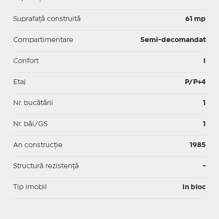
Suprafaţă construită
61 mp
Compartimentare
Semi-decomandat
Confort
I
Etaj
P/P+4
Nr. bucătării
1
Nr. băi/GS
1
An construcție
1985
Structură rezistență
-
Tip imobil
In bloc