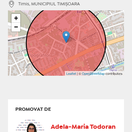
Timis, MUNICIPIUL TIMIŞOARA
+
−
Leaflet
| ©
OpenStreetMap
contributors
PROMOVAT DE
Adela-Maria Todoran