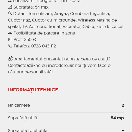
⛳ Localizare: Tipografilor, Timisoara
📐 Suprafata: 54 mp.
🔍 Dotari: Termoficare, Aragaz, Combina frigorifica,
Cuptor gaz, Cuptor cu microunde, Wireless Masina de
spalat, TV, Aer conditionat, Aspirator, Cablu, Fier de calcat
🚗 Posibilitate de parcare in zona
💶 Pret: 350 €
📞 Telefon: 0728 043 112
📬 Apartamentul prezentat nu este ceea ce cauți?
Contactează-ne cu încredere,iar noi îți vom face o
căutare personalizată!
INFORMAȚII TEHNICE
Nr. camere
2
Suprafaţă utilă
54 mp
Suprafaţă total utilă
-