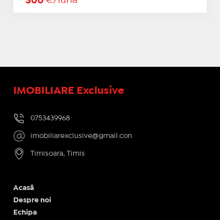
300
€/lună
IMOBILIARE Exclusive
0753439968
imobiliarexclusive@gmail.con
Timisoara, Timis
Acasă
Despre noi
Echipa