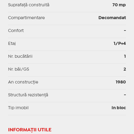
Suprafaţă construită
70 mp
Compartimentare
Decomandat
Confort
-
Etaj
1/P+4
Nr. bucătării
1
Nr. băi/GS
2
An construcție
1980
Structură rezistență
-
Tip imobil
In bloc
INFORMAŢII UTILE