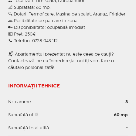
⛳ Localizare:Timisoara, Dorobantilor
📐 Suprafata: 60 mp.
🔍 Dotari: Termoficare, Masina de spalat, Aragaz, Frigider
🚗 Posibilitate de parcare in zona.
🔑 Disponibilitate: ocupabilă imediat
💶 Pret: 250€
📞 Telefon: 0728 043 112
📬 Apartamentul prezentat nu este ceea ce cauți?
Contactează-ne cu încredere,iar noi îți vom face o
căutare personalizată!.
INFORMAȚII TEHNICE
Nr. camere
3
Suprafaţă utilă
60 mp
Suprafaţă total utilă
-