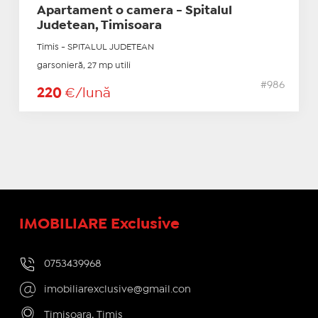
Apartament o camera - Spitalul
Judetean, Timisoara
Timis - SPITALUL JUDETEAN
garsonieră, 27 mp utili
#986
220
€/lună
IMOBILIARE Exclusive
0753439968
imobiliarexclusive@gmail.con
Timisoara, Timis