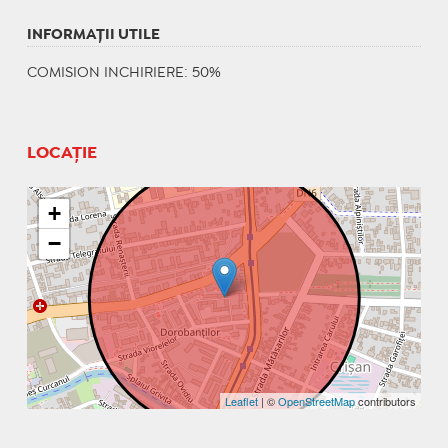
INFORMAŢII UTILE
COMISION INCHIRIERE: 50%
LOCAȚIE
+
−
Leaflet
| ©
OpenStreetMap
contributors