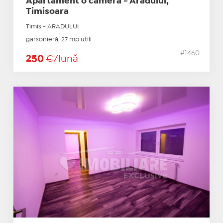
Apartament o camera - Aradului,
Timisoara
Timis - ARADULUI
garsonieră, 27 mp utili
#1460
250
€/lună