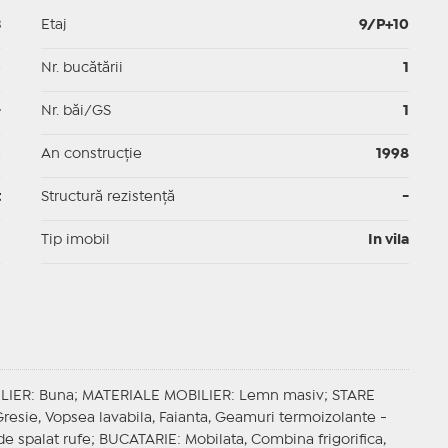
3
Etaj
9/P+10
p
Nr. bucătării
1
-
Nr. băi/GS
1
p
An construcție
1998
t
Structură rezistență
-
I
Tip imobil
In vila
LIER
: Buna;
MATERIALE MOBILIER
: Lemn masiv;
STARE
Gresie, Vopsea lavabila, Faianta, Geamuri termoizolante -
 de spalat rufe;
BUCATARIE
: Mobilata, Combina frigorifica,