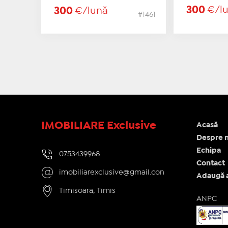
300
€/l
300
€/lună
#1461
IMOBILIARE Exclusive
Acasă
Despre n
Echipa
0753439968
Contact
imobiliarexclusive@gmail.con
Adaugă 
Timisoara, Timis
ANPC