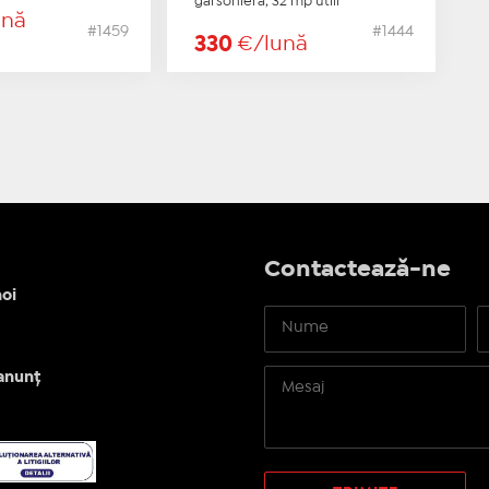
garsonieră, 32 mp utili
ună
#1459
#1444
330
€/lună
Contactează-ne
oi
anunț