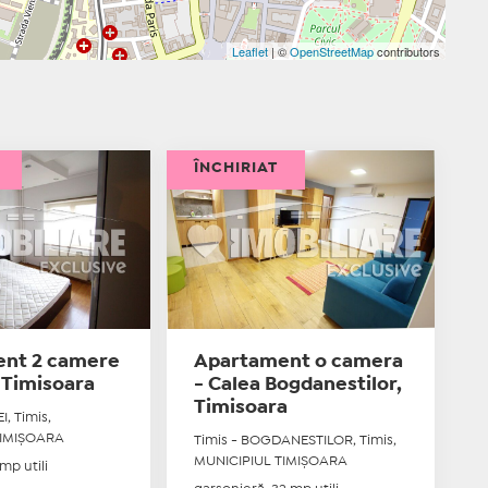
Leaflet
| ©
OpenStreetMap
contributors
ÎNCHIRIAT
nt 2 camere
Apartament o camera
, Timisoara
- Calea Bogdanestilor,
Timisoara
I, Timis,
TIMIŞOARA
Timis - BOGDANESTILOR, Timis,
MUNICIPIUL TIMIŞOARA
mp utili