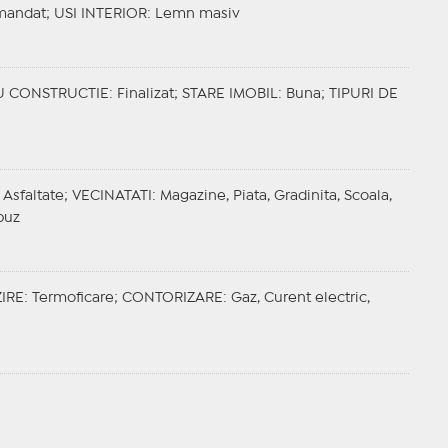
mandat;
USI INTERIOR
: Lemn masiv
U CONSTRUCTIE
: Finalizat;
STARE IMOBIL
: Buna;
TIPURI DE
 Asfaltate;
VECINATATI
: Magazine, Piata, Gradinita, Scoala,
buz
IRE
: Termoficare;
CONTORIZARE
: Gaz, Curent electric,