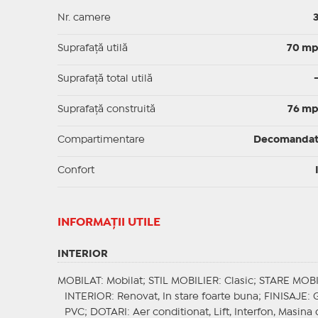
Nr. camere
Suprafaţă utilă
70 m
Suprafaţă total utilă
Suprafaţă construită
76 m
Compartimentare
Decomanda
Confort
INFORMAŢII UTILE
INTERIOR
MOBILAT
: Mobilat;
STIL MOBILIER
: Clasic;
STARE MOBI
INTERIOR
: Renovat, In stare foarte buna;
FINISAJE
: 
PVC;
DOTARI
: Aer conditionat, Lift, Interfon, Masina