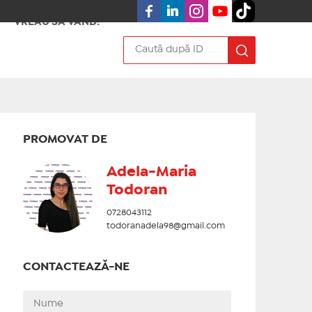
VREAU SA VÂND!
PROMOVAT DE
Adela-Maria
Todoran
0728043112
todoranadela98@gmail.com
CONTACTEAZĂ-NE