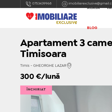
0753439968
imobiliarexclusive@gmail.
ACASĂ
VÂ
BLOG
Apartament 3 camer
Timisoara
Timis - GHEORGHE LAZAR
300
€/lună
ÎNCHIRIAT