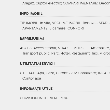
Aragaz, Cuptor electric;
COMPARTIMENTARE
: Deco
INFO IMOBIL
TIP IMOBIL
: In vila;
VECHIME IMOBIL
: Renovat;
STADI
APARTAMENTE
: 3 camere;
CONFORT
: I
IMPREJURIMI
ACCES
: Acces stradal;
STRAZI LIMITROFE
: Amenajate,
Transport public, Parc, Hotel, Restaurant, Taxi, Micro
UTILITATI/SERVICII
UTILITATI
: Apa, Gaze, Curent 220V, Canalizare;
INCALZ
Contor apa
INFORMAŢII UTILE
COMISION INCHIRIERE: 50%