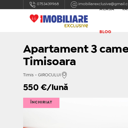
0753439968
imobiliarexclusive@gmail.
ACASĂ
VÂ
BLOG
Apartament 3 camer
Timisoara
Timis - GIROCULUI
550
€/lună
ÎNCHIRIAT