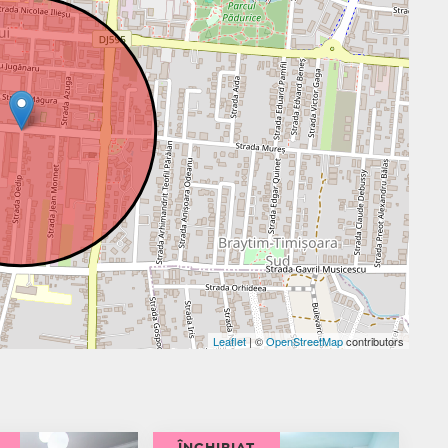
Leaflet
| ©
OpenStreetMap
contributors
ÎNCHIRIAT