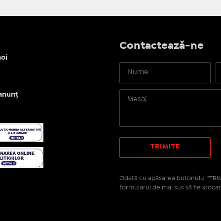
Contactează-ne
oi
anunț
Odată cu apăsarea butonului "TRIM
formularul de mai sus să fie stocat