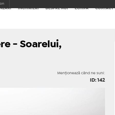
con
NZĂRI
ÎNCHIRIERI
DESPRE NOI
ECHIPA
CONTACT
e - Soarelui,
Menționează când ne suni:
ID: 142