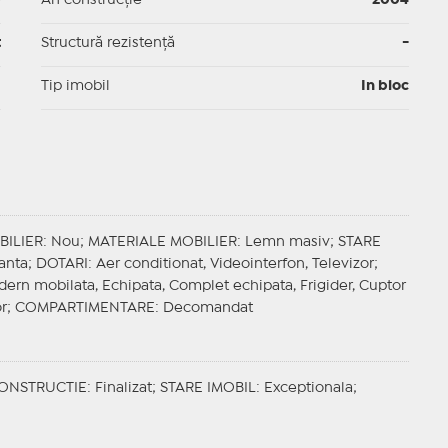
p
An construcție
2004
t
Structură rezistență
-
I
Tip imobil
In bloc
BILIER
: Nou;
MATERIALE MOBILIER
: Lemn masiv;
STARE
ianta;
DOTARI
: Aer conditionat, Videointerfon, Televizor;
odern mobilata, Echipata, Complet echipata, Frigider, Cuptor
or;
COMPARTIMENTARE
: Decomandat
CONSTRUCTIE
: Finalizat;
STARE IMOBIL
: Exceptionala;