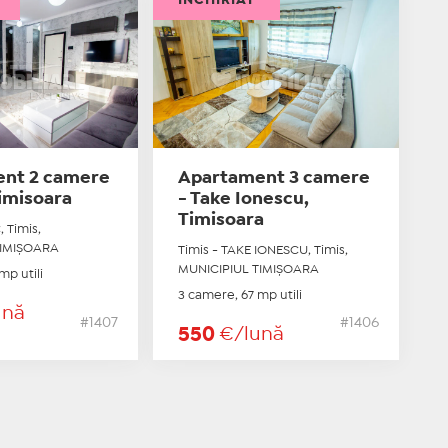
nt 2 camere
Apartament 3 camere
Timisoara
- Take Ionescu,
Timisoara
, Timis,
TIMIŞOARA
Timis - TAKE IONESCU, Timis,
MUNICIPIUL TIMIŞOARA
mp utili
3 camere, 67 mp utili
ună
#1407
#1406
550
€/lună