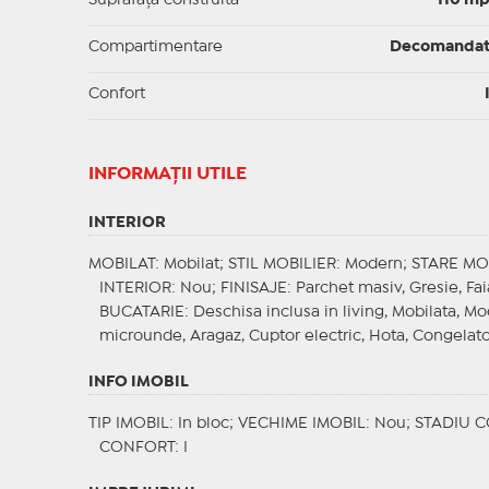
Suprafaţă construită
110 m
Compartimentare
Decomanda
Confort
INFORMAŢII UTILE
INTERIOR
MOBILAT
: Mobilat;
STIL MOBILIER
: Modern;
STARE MO
INTERIOR
: Nou;
FINISAJE
: Parchet masiv, Gresie, Fa
BUCATARIE
: Deschisa inclusa in living, Mobilata, M
microunde, Aragaz, Cuptor electric, Hota, Congelat
INFO IMOBIL
TIP IMOBIL
: In bloc;
VECHIME IMOBIL
: Nou;
STADIU 
CONFORT
: I