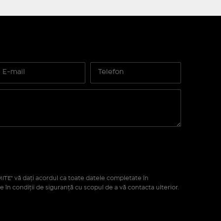
ITE" vă daţi acordul ca toate datele completate în
e în condiţii de siguranţă cu scopul de a vă contacta ulterior.