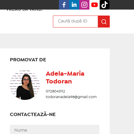
VREAU SA VÂND!
PROMOVAT DE
Adela-Maria
Todoran
0728043112
todoranadela98@gmail.com
CONTACTEAZĂ-NE