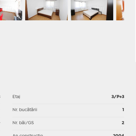
3
Etaj
3/P+3
p
Nr. bucătării
1
-
Nr. băi/GS
2