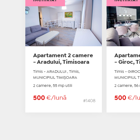
Apartament 2 camere
Apartame
- Aradului, Timisoara
- Giroc, 
Timis - ARADULUI , Timis,
Timis - GIROC
MUNICIPIUL TIMIŞOARA
MUNICIPIUL 
2 camere, 55 mp utili
2 camere, 56 
500
€/lună
500
€/l
#1408