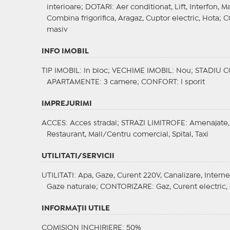
interioare;
DOTARI
: Aer conditionat, Lift, Interfon, 
Combina frigorifica, Aragaz, Cuptor electric, Hota;
C
masiv
INFO IMOBIL
TIP IMOBIL
: In bloc;
VECHIME IMOBIL
: Nou;
STADIU 
APARTAMENTE
: 3 camere;
CONFORT
: I sporit
IMPREJURIMI
ACCES
: Acces stradal;
STRAZI LIMITROFE
: Amenajate,
Restaurant, Mall/Centru comercial, Spital, Taxi
UTILITATI/SERVICII
UTILITATI
: Apa, Gaze, Curent 220V, Canalizare, Interne
Gaze naturale;
CONTORIZARE
: Gaz, Curent electric
INFORMAŢII UTILE
COMISION INCHIRIERE: 50%