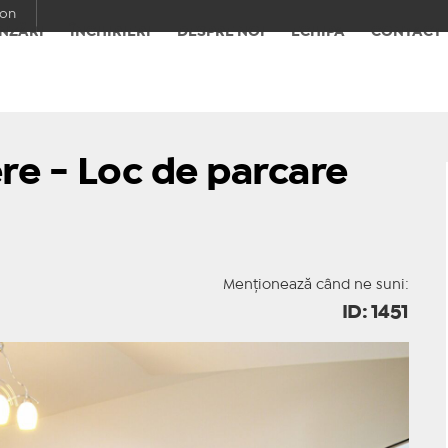
con
NZĂRI
ÎNCHIRIERI
DESPRE NOI
ECHIPA
CONTACT
e - Loc de parcare
Menționează când ne suni:
ID: 1451