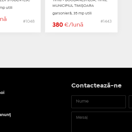
PLEX STUDENTESC
Timis - BOGDANESTILOR, Timis,
MUNICIPIUL TIMIŞOARA
mp utili
garsonieră, 35 mp utili
ună
#1048
#1443
380
€/lună
Contactează-ne
oi
anunț