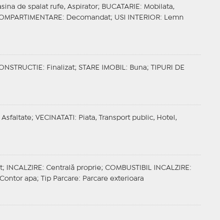
Masina de spalat rufe, Aspirator;
BUCATARIE
: Mobilata,
OMPARTIMENTARE
: Decomandat;
USI INTERIOR
: Lemn
CONSTRUCTIE
: Finalizat;
STARE IMOBIL
: Buna;
TIPURI DE
 Asfaltate;
VECINATATI
: Piata, Transport public, Hotel,
t;
INCALZIRE
: Centrală proprie;
COMBUSTIBIL INCALZIRE
:
, Contor apa;
Tip Parcare
: Parcare exterioara