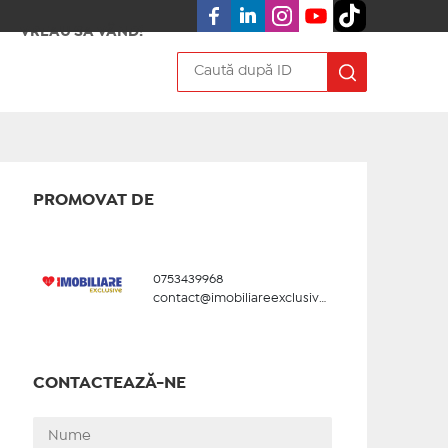
VREAU SA VÂND!
PROMOVAT DE
0753439968
contact@imobiliareexclusive.ro
CONTACTEAZĂ-NE