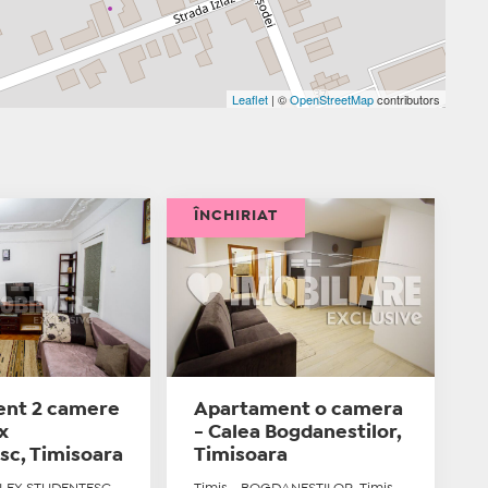
Leaflet
| ©
OpenStreetMap
contributors
ÎNCHIRIAT
nt 2 camere
Apartament o camera
x
- Calea Bogdanestilor,
sc, Timisoara
Timisoara