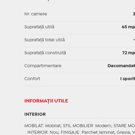
Nr. camere
Suprafaţă utilă
65 m
Suprafaţă total utilă
Suprafaţă construită
72 m
Compartimentare
Decomanda
Confort
I spori
INFORMAŢII UTILE
INTERIOR
MOBILAT
: Mobilat;
STIL MOBILIER
: Modern;
STARE MO
INTERIOR
: Nou;
FINISAJE
: Parchet laminat, Gresie,