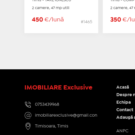
Timis - TAKE IONESCU
Timis - COM
2 camere, 47 mp utili
2 camere, 47 
450
€/lună
350
€/l
#1465
IMOBILIARE Exclusive
Acasă
Despre n
Echipa
0753439968
Contact
imobiliarexclusive@gmail.con
Adaugă 
Timisoara, Timis
ANPC