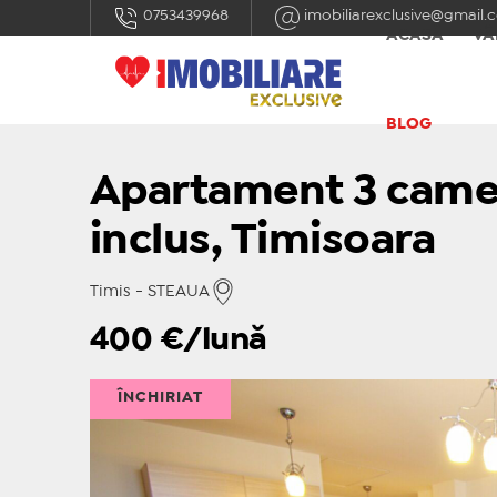
0753439968
imobiliarexclusive@gmail.
ACASĂ
VÂ
BLOG
Apartament 3 camer
inclus, Timisoara
Timis - STEAUA
400
€/lună
ÎNCHIRIAT