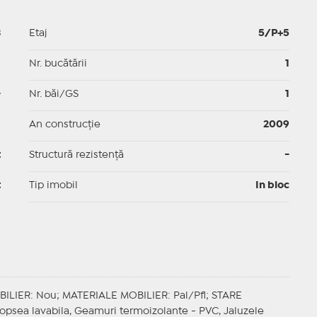
3
Etaj
5/P+5
p
Nr. bucătării
1
-
Nr. băi/GS
1
p
An construcție
2009
t
Structură rezistență
-
t
Tip imobil
In bloc
BILIER
: Nou;
MATERIALE MOBILIER
: Pal/Pfl;
STARE
 Vopsea lavabila, Geamuri termoizolante - PVC, Jaluzele