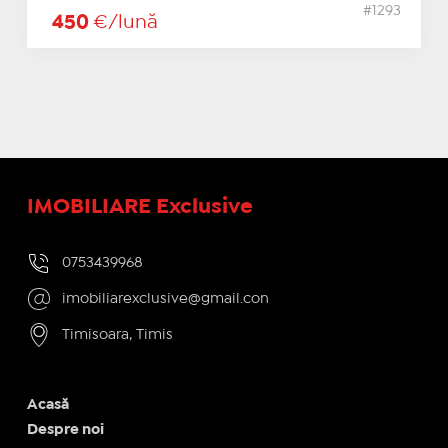
#1293
450
€/lună
IMOBILIARE Exclusive
0753439968
imobiliarexclusive@gmail.con
Timisoara, Timis
Acasă
Despre noi