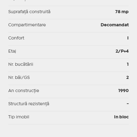
Suprafaţă construită
78 mp
Compartimentare
Decomandat
Confort
I
Etaj
2/P+4
Nr. bucătării
1
Nr. băi/GS
2
An construcție
1990
Structură rezistență
-
Tip imobil
In bloc