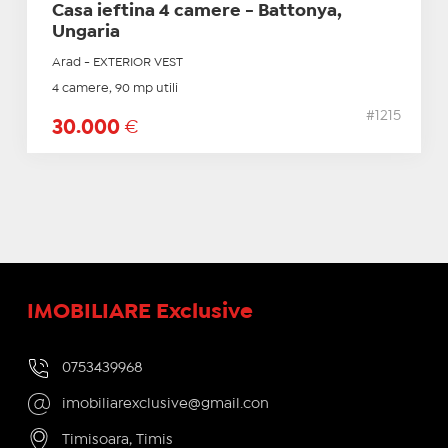
Casa ieftina 4 camere - Battonya,
Ungaria
Arad - EXTERIOR VEST
4 camere, 90 mp utili
#1215
30.000
€
IMOBILIARE Exclusive
0753439968
imobiliarexclusive@gmail.con
Timisoara, Timis