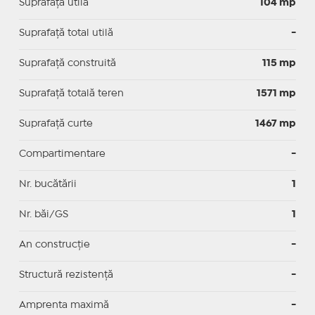
Suprafaţă utilă
104 mp
Suprafaţă total utilă
-
Suprafaţă construită
115 mp
Suprafață totală teren
1571 mp
Suprafaţă curte
1467 mp
Compartimentare
-
Nr. bucătării
1
Nr. băi/GS
1
An construcție
-
Structură rezistență
-
Amprenta maximă
-