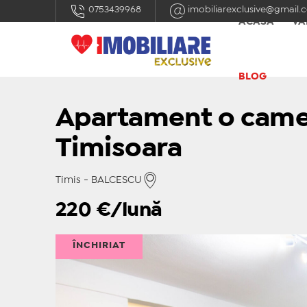
0753439968
imobiliarexclusive@gmail.
ACASĂ
VÂ
BLOG
Apartament o camer
Timisoara
Timis - BALCESCU
220
€/lună
ÎNCHIRIAT