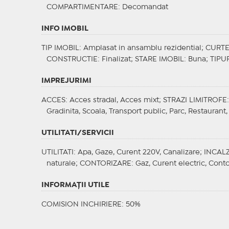
COMPARTIMENTARE
: Decomandat
INFO IMOBIL
TIP IMOBIL
: Amplasat in ansamblu rezidential;
CURT
CONSTRUCTIE
: Finalizat;
STARE IMOBIL
: Buna;
TIPU
IMPREJURIMI
ACCES
: Acces stradal, Acces mixt;
STRAZI LIMITROFE
Gradinita, Scoala, Transport public, Parc, Restaurant, 
UTILITATI/SERVICII
UTILITATI
: Apa, Gaze, Curent 220V, Canalizare;
INCALZ
naturale;
CONTORIZARE
: Gaz, Curent electric, Cont
INFORMAŢII UTILE
COMISION INCHIRIERE: 50%