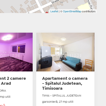
Leaflet
| ©
OpenStreetMap
contributors
nt 2 camere
Apartament o camera
, Arad
- Spitalul Judetean,
Timisoara
ORIA
Timis - SPITALUL JUDETEAN
mp utili
garsonieră, 27 mp utili