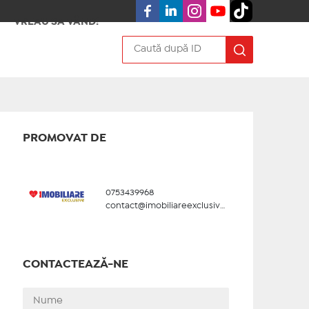
VREAU SA VÂND!
PROMOVAT DE
0753439968
contact@imobiliareexclusive.ro
CONTACTEAZĂ-NE