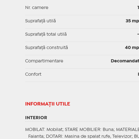
Nr. camere
Suprafaţă utilă
35 m
Suprafaţă total utilă
Suprafaţă construită
40 m
Compartimentare
Decomanda
Confort
INFORMAŢII UTILE
INTERIOR
MOBILAT
: Mobilat;
STARE MOBILIER
: Buna;
MATERIAL
Faianta;
DOTARI
: Masina de spalat rufe, Televizor;
B