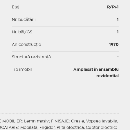
1
Etaj
P/P+1
p
Nr. bucătării
1
-
Nr. băi/GS
1
p
An construcție
1970
t
Structură rezistență
-
I
Tip imobil
Amplasat in ansamblu
rezidential
E MOBILIER
: Lemn masiv;
FINISAJE
: Gresie, Vopsea lavabila,
UCATARIE
: Mobilata, Frigider, Plita electrica, Cuptor electric;