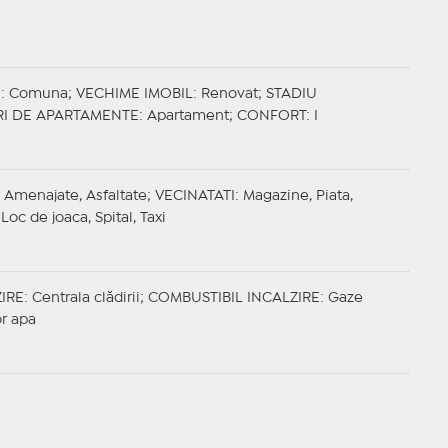
E
: Comuna;
VECHIME IMOBIL
: Renovat;
STADIU
RI DE APARTAMENTE
: Apartament;
CONFORT
: I
: Amenajate, Asfaltate;
VECINATATI
: Magazine, Piata,
Loc de joaca, Spital, Taxi
IRE
: Centrala clădirii;
COMBUSTIBIL INCALZIRE
: Gaze
or apa