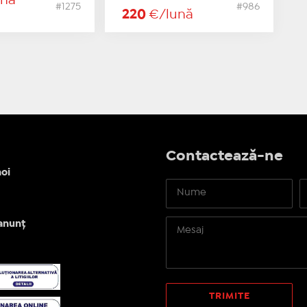
ună
#1275
#986
220
€/lună
Contactează-ne
oi
anunț