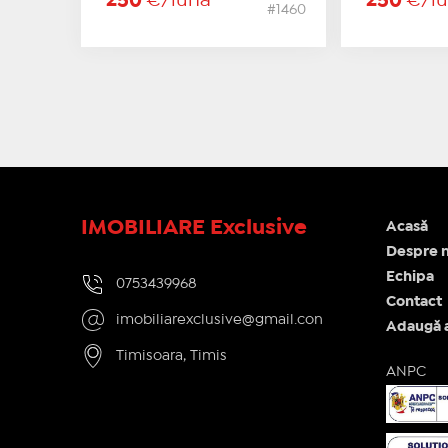
250
€/lună
250
€/l
#1460
IMOBILIARE Exclusive
Acasă
Despre n
Echipa
0753439968
Contact
imobiliarexclusive@gmail.con
Adaugă 
Timisoara, Timis
ANPC