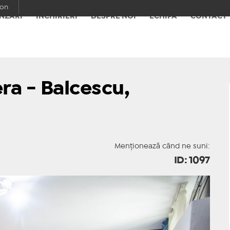
con
NZĂRI
ÎNCHIRIERI
DESPRE NOI
ECHIPA
CONTACT
a - Balcescu,
Menționează când ne suni:
ID: 1097