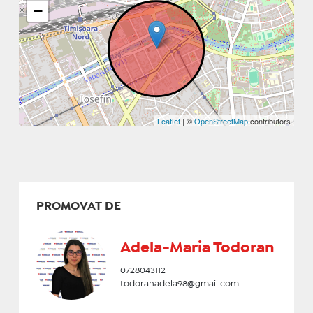
−
Leaflet
| ©
OpenStreetMap
contributors
PROMOVAT DE
Adela-Maria Todoran
0728043112
todoranadela98@gmail.com