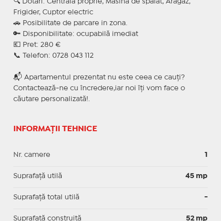
🔍 Dotari: Centrala proprie, Masina de spalat, Aragaz,
Frigider, Cuptor electric
🚗 Posibilitate de parcare in zona.
🔑 Disponibilitate: ocupabilă imediat
💶 Pret: 280 €
📞 Telefon: 0728 043 112
📬 Apartamentul prezentat nu este ceea ce cauți?
Contactează-ne cu încredere,iar noi îți vom face o
căutare personalizată!.
INFORMAȚII TEHNICE
Nr. camere
1
Suprafaţă utilă
45 mp
Suprafaţă total utilă
-
Suprafaţă construită
52 mp