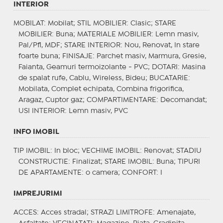
INTERIOR
MOBILAT
: Mobilat;
STIL MOBILIER
: Clasic;
STARE
MOBILIER
: Buna;
MATERIALE MOBILIER
: Lemn masiv,
Pal/Pfl, MDF;
STARE INTERIOR
: Nou, Renovat, In stare
foarte buna;
FINISAJE
: Parchet masiv, Marmura, Gresie,
Faianta, Geamuri termoizolante - PVC;
DOTARI
: Masina
de spalat rufe, Cablu, Wireless, Bideu;
BUCATARIE
:
Mobilata, Complet echipata, Combina frigorifica,
Aragaz, Cuptor gaz;
COMPARTIMENTARE
: Decomandat;
USI INTERIOR
: Lemn masiv, PVC
INFO IMOBIL
TIP IMOBIL
: In bloc;
VECHIME IMOBIL
: Renovat;
STADIU
CONSTRUCTIE
: Finalizat;
STARE IMOBIL
: Buna;
TIPURI
DE APARTAMENTE
: o camera;
CONFORT
: I
IMPREJURIMI
ACCES
: Acces stradal;
STRAZI LIMITROFE
: Amenajate,