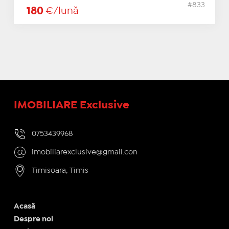
#833
180
€/lună
IMOBILIARE Exclusive
0753439968
imobiliarexclusive@gmail.con
Timisoara, Timis
Acasă
Despre noi