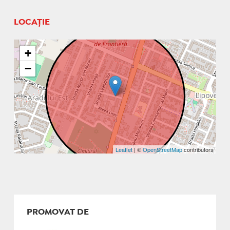
LOCAȚIE
+
−
Leaflet
| ©
OpenStreetMap
contributors
PROMOVAT DE