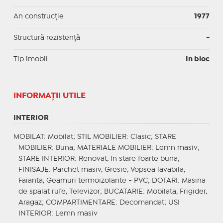
An construcție
1977
Structură rezistență
-
Tip imobil
In bloc
INFORMAŢII UTILE
INTERIOR
MOBILAT
: Mobilat;
STIL MOBILIER
: Clasic;
STARE
MOBILIER
: Buna;
MATERIALE MOBILIER
: Lemn masiv;
STARE INTERIOR
: Renovat, In stare foarte buna;
FINISAJE
: Parchet masiv, Gresie, Vopsea lavabila,
Faianta, Geamuri termoizolante - PVC;
DOTARI
: Masina
de spalat rufe, Televizor;
BUCATARIE
: Mobilata, Frigider,
Aragaz;
COMPARTIMENTARE
: Decomandat;
USI
INTERIOR
: Lemn masiv