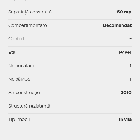
Suprafaţă construită
50 mp
Compartimentare
Decomandat
Confort
-
Etaj
P/P+1
Nr. bucătării
1
Nr. băi/GS
1
An construcție
2010
Structură rezistență
-
Tip imobil
In vila