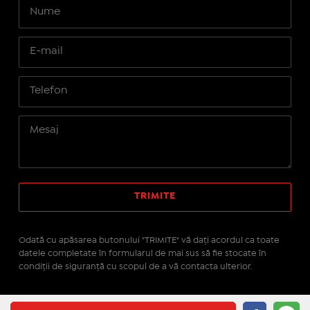
Odată cu apăsarea butonului "TRIMITE" vă daţi acordul ca toate
datele completate în formularul de mai sus să fie stocate în
condiţii de siguranţă cu scopul de a vă contacta ulterior.
Site realizat pe platforma
IMOPEDIA.ro - Anunțuri