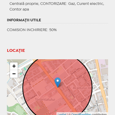
Centrală proprie;
CONTORIZARE
: Gaz, Curent electric,
Contor apa
INFORMAŢII UTILE
COMISION INCHIRIERE: 50%
LOCAȚIE
+
−
Leaflet
| ©
OpenStreetMap
contributors