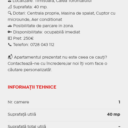
⛳ Localizare: Timisoara, Calea Torontalului
📐 Suprafata: 40 mp.
🔍 Dotari: Centrala proprie, Masina de spalat, Cuptor cu
microunde, Aer conditionat
🚗 Posibilitate de parcare in zona.
🔑 Disponibilitate: ocupabilă imediat
💶 Pret: 250€
📞 Telefon: 0728 043 112
📬 Apartamentul prezentat nu este ceea ce cauți?
Contactează-ne cu încredere,iar noi îți vom face o
căutare personalizată!.
INFORMAȚII TEHNICE
Nr. camere
1
Suprafaţă utilă
40 mp
Suprafaţă total utilă
-