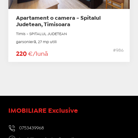
Apartament o camera - Spitalul
Judetean, Timisoara
Timis - SPITALUL JUDETEAN
garsonieră, 27 mp utili
#986
220
€/lună
IMOBILIARE Exclusive
0753439968