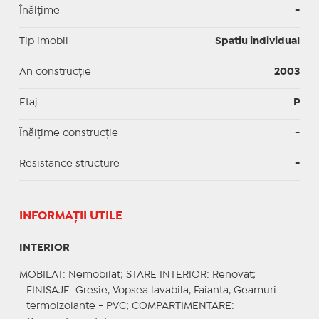
Înălțime
-
Tip imobil
Spatiu individual
An construcție
2003
Etaj
P
Înălțime construcție
-
Resistance structure
-
INFORMAŢII UTILE
INTERIOR
MOBILAT
: Nemobilat;
STARE INTERIOR
: Renovat;
FINISAJE
: Gresie, Vopsea lavabila, Faianta, Geamuri
termoizolante - PVC;
COMPARTIMENTARE
: