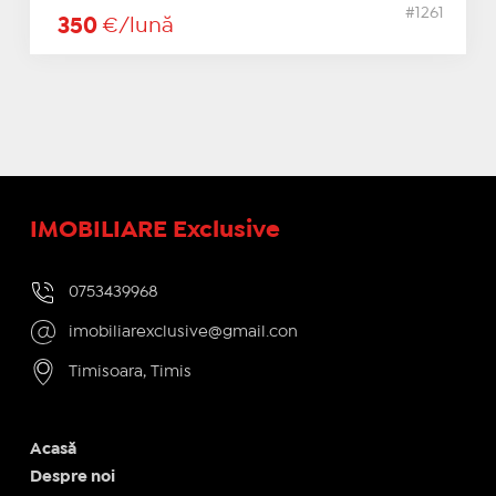
#1261
350
€/lună
IMOBILIARE Exclusive
0753439968
imobiliarexclusive@gmail.con
Timisoara, Timis
Acasă
Despre noi