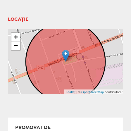
LOCAȚIE
+
−
Leaflet
| ©
OpenStreetMap
contributors
PROMOVAT DE