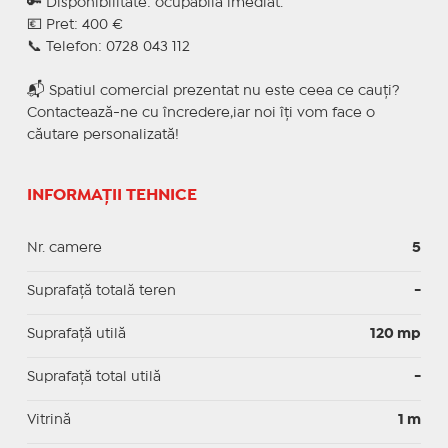
🔑 Disponibilitate: ocupabilă imediat.
💶 Pret: 400 €
📞 Telefon: 0728 043 112
📬 Spatiul comercial prezentat nu este ceea ce cauți?
Contactează-ne cu încredere,iar noi îți vom face o
căutare personalizată!
INFORMAȚII TEHNICE
Nr. camere
5
Suprafață totală teren
-
Suprafaţă utilă
120 mp
Suprafaţă total utilă
-
Vitrină
1 m