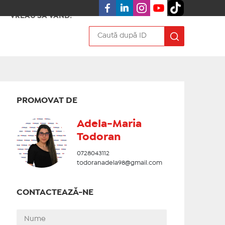
VREAU SA VÂND!
PROMOVAT DE
Adela-Maria
Todoran
0728043112
todoranadela98@gmail.com
CONTACTEAZĂ-NE