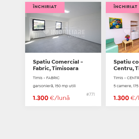
ÎNCHIRIAT
ÎNCHIRIAT
Spatiu Comercial -
Spatiu co
Fabric, Timisoara
Centru, 
Timis - FABRIC
Timis - CENT
garsonieră, 150 mp utili
5 camere, 175 
#771
1.300
€/lună
1.300
€/