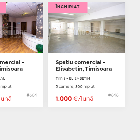
ÎNCHIRIAT
mercial -
Spatiu comercial -
Timisoara
Elisabetin, Timisoara
RAL
Timis - ELISABETIN
mp utili
5 camere, 300 mp utili
#664
#646
lună
1.000
€/lună