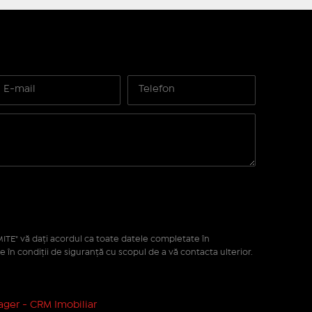
ITE" vă daţi acordul ca toate datele completate în
e în condiţii de siguranţă cu scopul de a vă contacta ulterior.
ger - CRM Imobiliar