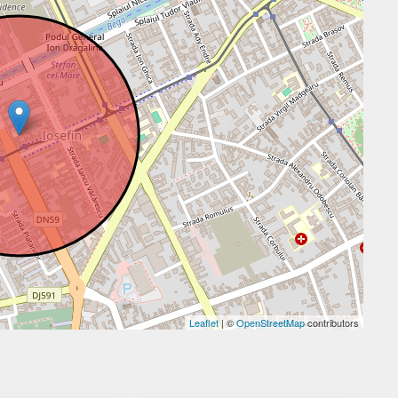
Leaflet
| ©
OpenStreetMap
contributors