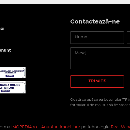
Contactează-ne
oi
anunț
Odată cu apăsarea butonului "TRIM
formularul de mai sus să fie stocat
tforma
IMOPEDIA.ro - Anunțuri Imobiliare
pe tehnologie
Real Mana