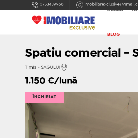
0753439968
imobiliarexclusive@gmail.
ACASĂ
VÂ
BLOG
Spatiu comercial - 
Timis - SAGULUI
1.150
€/lună
ÎNCHIRIAT