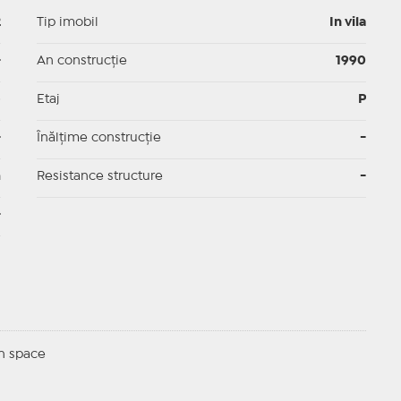
2
Tip imobil
In vila
-
An construcție
1990
p
Etaj
P
-
Înălțime construcție
-
m
Resistance structure
-
-
n space