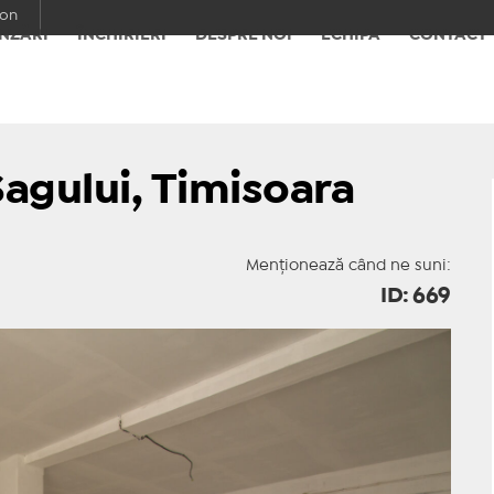
con
NZĂRI
ÎNCHIRIERI
DESPRE NOI
ECHIPA
CONTACT
Sagului, Timisoara
Menționează când ne suni:
ID: 669