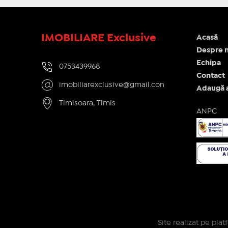
IMOBILIARE Exclusive
Acasă
Despre n
Echipa
0753439968
Contact
imobiliarexclusive@gmail.con
Adaugă 
Timisoara, Timis
ANPC
Site realizat pe pla