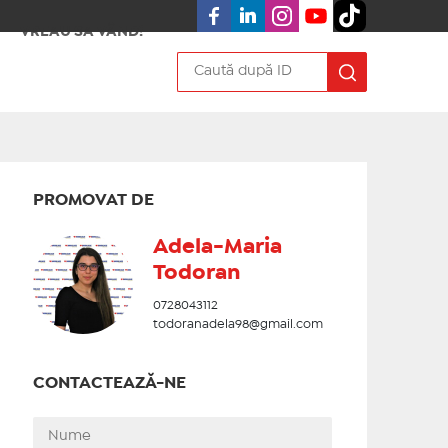
VREAU SA VÂND!
PROMOVAT DE
Adela-Maria
Todoran
0728043112
todoranadela98@gmail.com
CONTACTEAZĂ-NE