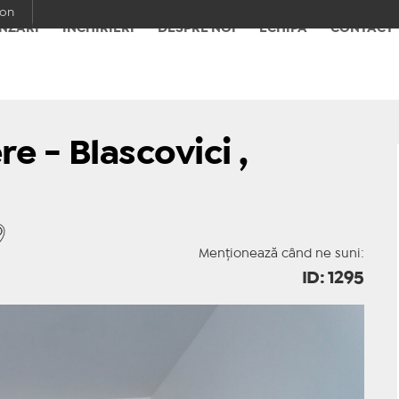
con
NZĂRI
ÎNCHIRIERI
DESPRE NOI
ECHIPA
CONTACT
 - Blascovici ,
Menționează când ne suni:
ID: 1295