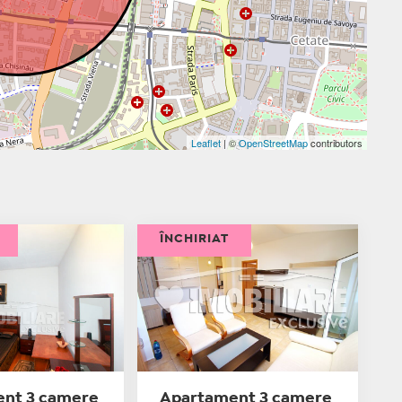
Leaflet
| ©
OpenStreetMap
contributors
ÎNCHIRIAT
nt 3 camere
Apartament 3 camere