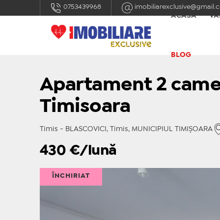
0753439968
imobiliarexclusive@gmail.
ACASĂ
VÂ
BLOG
Apartament 2 camere
Timisoara
Timis - BLASCOVICI, Timis, MUNICIPIUL TIMIŞOARA
430
€/lună
ÎNCHIRIAT