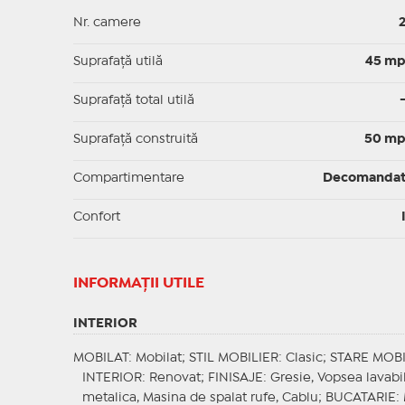
Nr. camere
Suprafaţă utilă
45 m
Suprafaţă total utilă
Suprafaţă construită
50 m
Compartimentare
Decomanda
Confort
INFORMAŢII UTILE
INTERIOR
MOBILAT
: Mobilat;
STIL MOBILIER
: Clasic;
STARE MOBI
INTERIOR
: Renovat;
FINISAJE
: Gresie, Vopsea lavab
metalica, Masina de spalat rufe, Cablu;
BUCATARIE
: