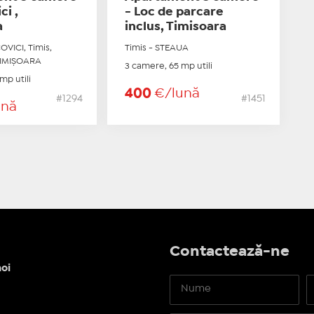
ci ,
- Loc de parcare
a
inclus, Timisoara
OVICI, Timis,
Timis - STEAUA
TIMIŞOARA
3 camere, 65 mp utili
mp utili
400
€/lună
#1294
#1451
ună
Contactează-ne
oi