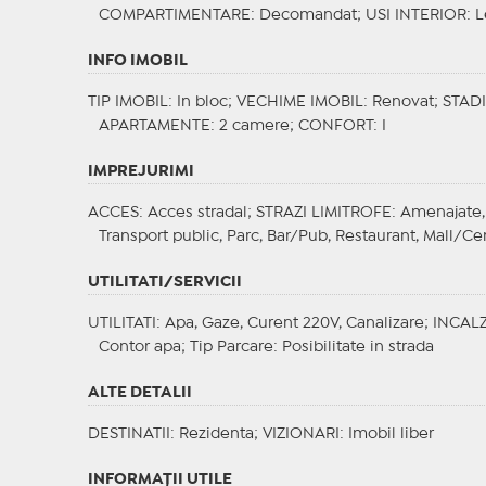
COMPARTIMENTARE
: Decomandat;
USI INTERIOR
: 
INFO IMOBIL
TIP IMOBIL
: In bloc;
VECHIME IMOBIL
: Renovat;
STAD
APARTAMENTE
: 2 camere;
CONFORT
: I
IMPREJURIMI
ACCES
: Acces stradal;
STRAZI LIMITROFE
: Amenajate,
Transport public, Parc, Bar/Pub, Restaurant, Mall/Ce
UTILITATI/SERVICII
UTILITATI
: Apa, Gaze, Curent 220V, Canalizare;
INCALZ
Contor apa;
Tip Parcare
: Posibilitate in strada
ALTE DETALII
DESTINATII
: Rezidenta;
VIZIONARI
: Imobil liber
INFORMAŢII UTILE