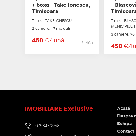
+ boxa - Take Ionescu,
- Blascovi
Timisoara
Timisoar
Timis - TAKE IONESCU
Timis - BLASC
MUNICIPIUL 
2 camere, 47 mp utili
3 camere, 90 
450
€/lună
#1465
450
€/l
IMOBILIARE Exclusive
Acasă
Despre n
Echipa
0753439968
Contact