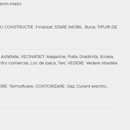
Lemn masiv
IU CONSTRUCTIE
: Finalizat;
STARE IMOBIL
: Buna;
TIPURI DE
 Asfaltate;
VECINATATI
: Magazine, Piata, Gradinita, Scoala,
ntru comercial, Loc de joaca, Taxi;
VEDERE
: Vedere stradala
IRE
: Termoficare;
CONTORIZARE
: Gaz, Curent electric,