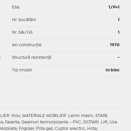
2
Etaj
1/P+1
p
Nr. bucătării
1
-
Nr. băi/GS
1
p
An construcție
1970
t
Structură rezistență
-
I
Tip imobil
In bloc
LIER
: Nou;
MATERIALE MOBILIER
: Lemn masiv;
STARE
ila, Faianta, Geamuri termoizolante - PVC;
DOTARI
: Lift, Usa
 Mobilata, Frigider, Plita gaz, Cuptor electric, Hota;