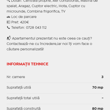
🔍 Dotari: Centrala proprie, Aer conditionat, Masina de
spalat, Aragaz, Cuptor electric, Hota, Cuptor cu
microunde, Combina frigorifica, TV
🚗 Loc de parcare
💶 Pret: 420€
📞 Telefon: 0728 043 112
📬 Apartamentul prezentat nu este ceea ce cauți?
Contactează-ne cu încredere,iar noi îți vom face o
căutare personalizată!
INFORMAȚII TEHNICE
Nr. camere
3
Suprafaţă utilă
70 mp
Suprafaţă total utilă
-
Suprafaţă construită
80 mp