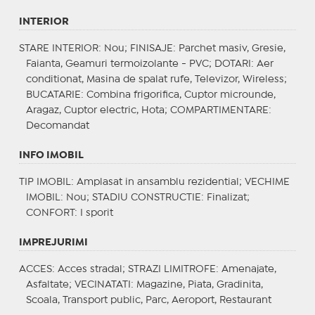
INTERIOR
STARE INTERIOR
: Nou;
FINISAJE
: Parchet masiv, Gresie,
Faianta, Geamuri termoizolante - PVC;
DOTARI
: Aer
conditionat, Masina de spalat rufe, Televizor, Wireless;
BUCATARIE
: Combina frigorifica, Cuptor microunde,
Aragaz, Cuptor electric, Hota;
COMPARTIMENTARE
:
Decomandat
INFO IMOBIL
TIP IMOBIL
: Amplasat in ansamblu rezidential;
VECHIME
IMOBIL
: Nou;
STADIU CONSTRUCTIE
: Finalizat;
CONFORT
: I sporit
IMPREJURIMI
ACCES
: Acces stradal;
STRAZI LIMITROFE
: Amenajate,
Asfaltate;
VECINATATI
: Magazine, Piata, Gradinita,
Scoala, Transport public, Parc, Aeroport, Restaurant