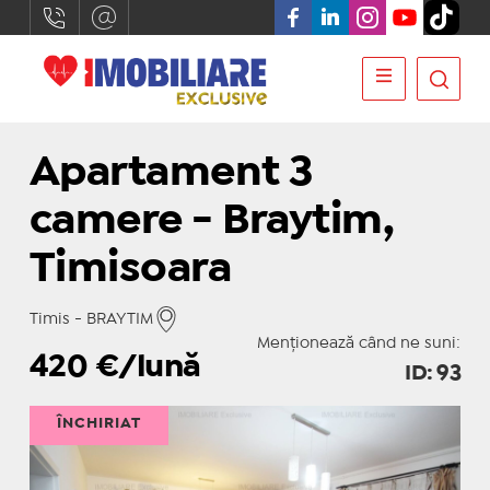
Apartament 3
camere - Braytim,
Timisoara
Timis - BRAYTIM
Menționează când ne suni:
420
€/lună
ID: 93
ÎNCHIRIAT