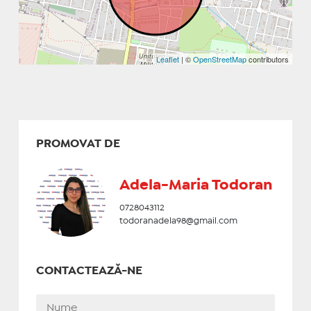
Leaflet
| ©
OpenStreetMap
contributors
PROMOVAT DE
Adela-Maria Todoran
0728043112
todoranadela98@gmail.com
CONTACTEAZĂ-NE