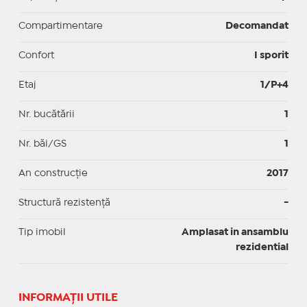
Compartimentare
Decomandat
Confort
I sporit
Etaj
1/P+4
Nr. bucătării
1
Nr. băi/GS
1
An construcție
2017
Structură rezistență
-
Tip imobil
Amplasat in ansamblu
rezidential
INFORMAŢII UTILE