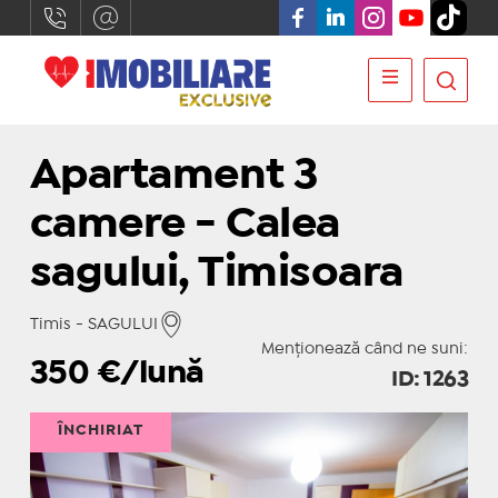
Apartament 3
camere - Calea
sagului, Timisoara
Timis - SAGULUI
Menționează când ne suni:
350
€/lună
ID: 1263
ÎNCHIRIAT