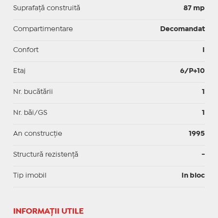
Suprafaţă construită
87 mp
Compartimentare
Decomandat
Confort
I
Etaj
6/P+10
Nr. bucătării
1
Nr. băi/GS
1
An construcție
1995
Structură rezistență
-
Tip imobil
In bloc
INFORMAŢII UTILE