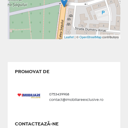
Leaflet
| ©
OpenStreetMap
contributors
PROMOVAT DE
0753439968
contact@imobiliareexclusive.ro
CONTACTEAZĂ-NE