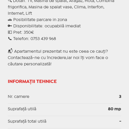
🔍 Dotari: TV, Masina de spalat, Aragaz, Hota, Combina
frigorifica, Masina de spalat vase, Clima, Interfon,
Internet, Lift
🚗 Posibilitate parcare in zona
🔑 Disponibilitate: ocupabilă imediat
💶 Pret: 350€
📞 Telefon: 0753 439 968
📬 Apartamentul prezentat nu este ceea ce cauți?
Contactează-ne cu încredere,iar noi îți vom face o
căutare personalizată!
INFORMAȚII TEHNICE
Nr. camere
3
Suprafaţă utilă
80 mp
Suprafaţă total utilă
-