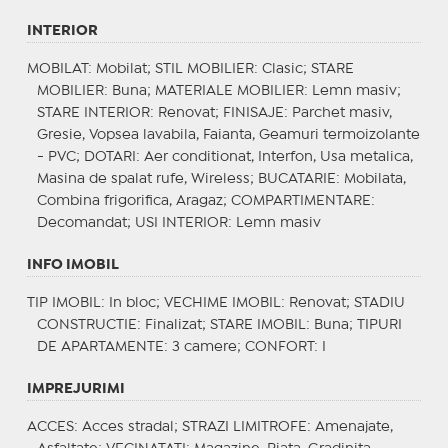
INTERIOR
MOBILAT
: Mobilat;
STIL MOBILIER
: Clasic;
STARE
MOBILIER
: Buna;
MATERIALE MOBILIER
: Lemn masiv;
STARE INTERIOR
: Renovat;
FINISAJE
: Parchet masiv,
Gresie, Vopsea lavabila, Faianta, Geamuri termoizolante
- PVC;
DOTARI
: Aer conditionat, Interfon, Usa metalica,
Masina de spalat rufe, Wireless;
BUCATARIE
: Mobilata,
Combina frigorifica, Aragaz;
COMPARTIMENTARE
:
Decomandat;
USI INTERIOR
: Lemn masiv
INFO IMOBIL
TIP IMOBIL
: In bloc;
VECHIME IMOBIL
: Renovat;
STADIU
CONSTRUCTIE
: Finalizat;
STARE IMOBIL
: Buna;
TIPURI
DE APARTAMENTE
: 3 camere;
CONFORT
: I
IMPREJURIMI
ACCES
: Acces stradal;
STRAZI LIMITROFE
: Amenajate,