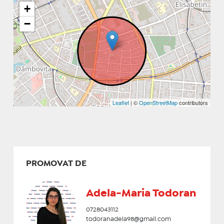
+
−
Leaflet
| ©
OpenStreetMap
contributors
PROMOVAT DE
Adela-Maria Todoran
0728043112
todoranadela98@gmail.com