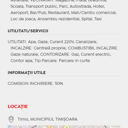
Asfaltate;
VECINATATI
: Magazine, Piata, Gradinita,
Scoala, Transport public, Parc, Autostrada, Hotel,
Aeroport, Bar/Pub, Restaurant, Mall/Centru comercial,
Loc de joaca, Ansamblu rezidential, Spital, Taxi
UTILITATI/SERVICII
UTILITATI
: Apa, Gaze, Curent 220V, Canalizare;
INCALZIRE
: Centrală proprie;
COMBUSTIBIL INCALZIRE
:
Gaze naturale;
CONTORIZARE
: Gaz, Curent electric,
Contor apa;
Tip Parcare
: Parcare in curte
INFORMAŢII UTILE
COMISION INCHIRIERE: 50%
LOCAȚIE
Timis, MUNICIPIUL TIMIŞOARA