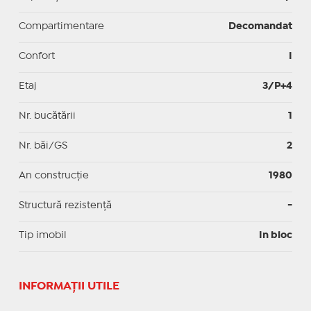
Compartimentare
Decomandat
Confort
I
Etaj
3/P+4
Nr. bucătării
1
Nr. băi/GS
2
An construcție
1980
Structură rezistență
-
Tip imobil
In bloc
INFORMAŢII UTILE