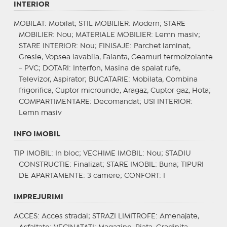
INTERIOR
MOBILAT
: Mobilat;
STIL MOBILIER
: Modern;
STARE
MOBILIER
: Nou;
MATERIALE MOBILIER
: Lemn masiv;
STARE INTERIOR
: Nou;
FINISAJE
: Parchet laminat,
Gresie, Vopsea lavabila, Faianta, Geamuri termoizolante
- PVC;
DOTARI
: Interfon, Masina de spalat rufe,
Televizor, Aspirator;
BUCATARIE
: Mobilata, Combina
frigorifica, Cuptor microunde, Aragaz, Cuptor gaz, Hota;
COMPARTIMENTARE
: Decomandat;
USI INTERIOR
:
Lemn masiv
INFO IMOBIL
TIP IMOBIL
: In bloc;
VECHIME IMOBIL
: Nou;
STADIU
CONSTRUCTIE
: Finalizat;
STARE IMOBIL
: Buna;
TIPURI
DE APARTAMENTE
: 3 camere;
CONFORT
: I
IMPREJURIMI
ACCES
: Acces stradal;
STRAZI LIMITROFE
: Amenajate,