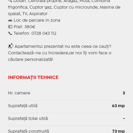
🔍 Dotari: Centrala proprie, Aragaz, Hota, Combina
frigorifica, Cuptor gaz, Cuptor cu microunde, Masina de
spalat, TV, Aspirator
🚗 Loc de parcare in zona
💶 Pret: 380€
📞 Telefon: 0728 043 112
📬 Apartamentul prezentat nu este ceea ce cauți?
Contactează-ne cu încredere,iar noi îți vom face o
căutare personalizată!
INFORMAȚII TEHNICE
Nr. camere
3
Suprafaţă utilă
63 mp
Suprafaţă total utilă
-
Suprafaţă construită
73 mp