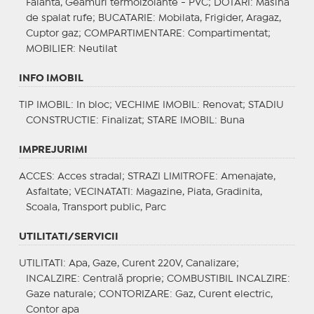
Faianta, Geamuri termoizolante - PVC;
DOTARI
: Masina
de spalat rufe;
BUCATARIE
: Mobilata, Frigider, Aragaz,
Cuptor gaz;
COMPARTIMENTARE
: Compartimentat;
MOBILIER
: Neutilat
INFO IMOBIL
TIP IMOBIL
: In bloc;
VECHIME IMOBIL
: Renovat;
STADIU
CONSTRUCTIE
: Finalizat;
STARE IMOBIL
: Buna
IMPREJURIMI
ACCES
: Acces stradal;
STRAZI LIMITROFE
: Amenajate,
Asfaltate;
VECINATATI
: Magazine, Piata, Gradinita,
Scoala, Transport public, Parc
UTILITATI/SERVICII
UTILITATI
: Apa, Gaze, Curent 220V, Canalizare;
INCALZIRE
: Centrală proprie;
COMBUSTIBIL INCALZIRE
:
Gaze naturale;
CONTORIZARE
: Gaz, Curent electric,
Contor apa