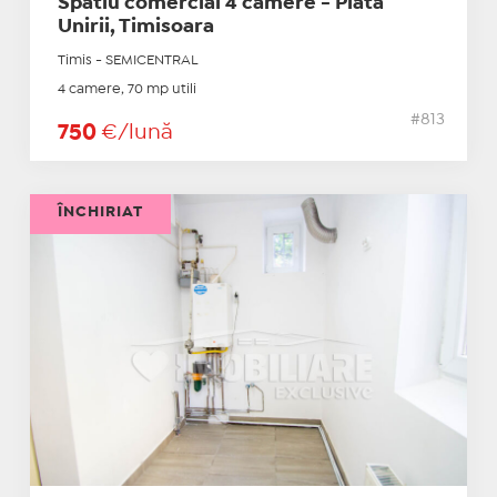
Spatiu comercial 4 camere - Piata
Unirii, Timisoara
Timis - SEMICENTRAL
4 camere, 70 mp utili
#813
750
€/lună
ÎNCHIRIAT