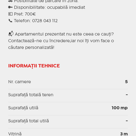
🚗 Posibilitate de parcare in zona.
🔑 Disponibilitate: ocupabilă imediat
💶 Pret: 700€
📞 Telefon: 0728 043 112
📬 Apartamentul prezentat nu este ceea ce cauți?
Contactează-ne cu încredere,iar noi îți vom face o
căutare personalizată!
INFORMAȚII TEHNICE
Nr. camere
5
Suprafață totală teren
-
Suprafaţă utilă
100 mp
Suprafaţă total utilă
-
Vitrină
3 m