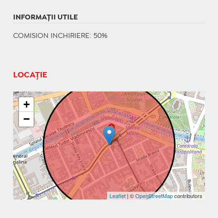
INFORMAŢII UTILE
COMISION INCHIRIERE: 50%
LOCAȚIE
+
−
Leaflet
| ©
OpenStreetMap
contributors