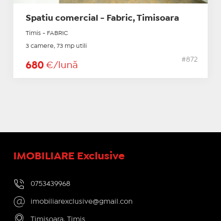
Spatiu comercial - Fabric, Timisoara
Timis - FABRIC
3 camere, 73 mp utili
#872
680
€/lună
IMOBILIARE Exclusive
0753439968
imobiliarexclusive@gmail.con
Timisoara, Timis