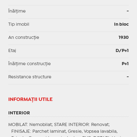
Înălțime
-
Tip imobil
In bloc
An construcție
1930
Etaj
D/P+1
Înălțime construcție
P+1
Resistance structure
-
INFORMAŢII UTILE
INTERIOR
MOBILAT
: Nemobilat;
STARE INTERIOR
: Renovat;
FINISAJE
: Parchet laminat, Gresie, Vopsea lavabila,