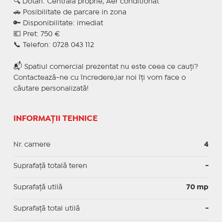
🔍 Dotari: Centrala proprie, Aer conditionat
🚗 Posibilitate de parcare in zona
🔑 Disponibilitate: imediat
💶 Pret: 750 €
📞 Telefon: 0728 043 112
📬 Spatiul comercial prezentat nu este ceea ce cauți?
Contactează-ne cu încredere,iar noi îți vom face o
căutare personalizată!
INFORMAȚII TEHNICE
Nr. camere
4
Suprafață totală teren
-
Suprafaţă utilă
70 mp
Suprafaţă total utilă
-