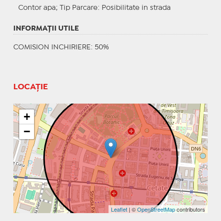
Contor apa;
Tip Parcare
: Posibilitate in strada
INFORMAŢII UTILE
COMISION INCHIRIERE: 50%
LOCAȚIE
+
−
Leaflet
| ©
OpenStreetMap
contributors