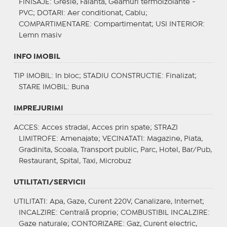
FINISAJE
: Gresie, Faianta, Geamuri termoizolante -
PVC;
DOTARI
: Aer conditionat, Cablu;
COMPARTIMENTARE
: Compartimentat;
USI INTERIOR
:
Lemn masiv
INFO IMOBIL
TIP IMOBIL
: In bloc;
STADIU CONSTRUCTIE
: Finalizat;
STARE IMOBIL
: Buna
IMPREJURIMI
ACCES
: Acces stradal, Acces prin spate;
STRAZI
LIMITROFE
: Amenajate;
VECINATATI
: Magazine, Piata,
Gradinita, Scoala, Transport public, Parc, Hotel, Bar/Pub,
Restaurant, Spital, Taxi, Microbuz
UTILITATI/SERVICII
UTILITATI
: Apa, Gaze, Curent 220V, Canalizare, Internet;
INCALZIRE
: Centrală proprie;
COMBUSTIBIL INCALZIRE
:
Gaze naturale;
CONTORIZARE
: Gaz, Curent electric,