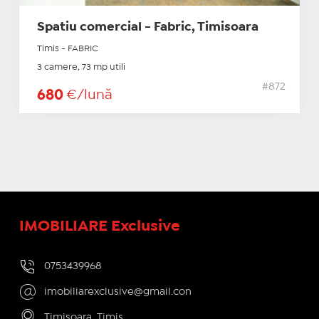
Spatiu comercial - Fabric, Timisoara
Timis - FABRIC
3 camere, 73 mp utili
#872
680
€/lună
IMOBILIARE Exclusive
0753439968
imobiliarexclusive@gmail.con
Timisoara, Timis