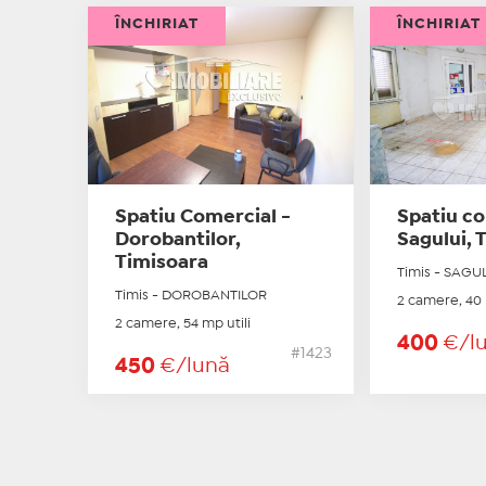
ÎNCHIRIAT
ÎNCHIRIAT
Spatiu Comercial -
Spatiu co
Dorobantilor,
Sagului, 
Timisoara
Timis - SAGU
Timis - DOROBANTILOR
2 camere, 40 
2 camere, 54 mp utili
400
€/l
#1423
450
€/lună