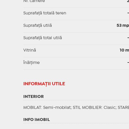
Nr. camere
Suprafață totală teren
Suprafaţă utilă
53 m
Suprafaţă total utilă
Vitrină
10 
Înălțime
INFORMAŢII UTILE
INTERIOR
MOBILAT
: Semi-mobilat;
STIL MOBILIER
: Clasic;
STAR
INFO IMOBIL