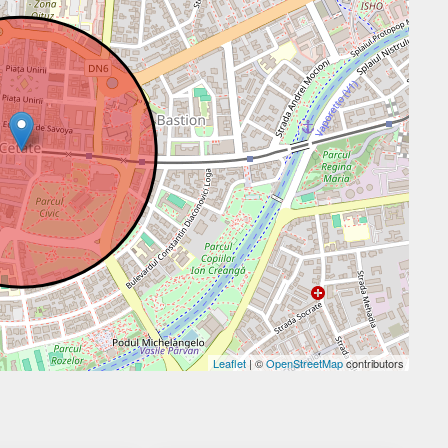
Leaflet
| ©
OpenStreetMap
contributors