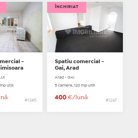
ÎNCHIRIAT
mercial -
Spatiu comercial -
Timisoara
Gai, Arad
LUI
Arad - GAI
mp utili
5 camere, 120 mp utili
ună
400
€/lună
#1345
#1267