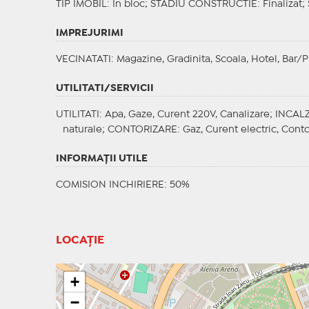
TIP IMOBIL
: In bloc;
STADIU CONSTRUCTIE
: Finalizat;
IMPREJURIMI
VECINATATI
: Magazine, Gradinita, Scoala, Hotel, Bar/P
UTILITATI/SERVICII
UTILITATI
: Apa, Gaze, Curent 220V, Canalizare;
INCALZ
naturale;
CONTORIZARE
: Gaz, Curent electric, Cont
INFORMAŢII UTILE
COMISION INCHIRIERE: 50%
LOCAȚIE
+
−