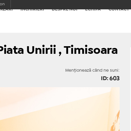
con
NZĂRI
ÎNCHIRIERI
DESPRE NOI
ECHIPA
CONTACT
iata Unirii , Timisoara
Menționează când ne suni:
ID: 603