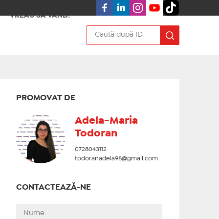
VREAU SA VÂND!
PROMOVAT DE
Adela-Maria
Todoran
0728043112
todoranadela98@gmail.com
CONTACTEAZĂ-NE