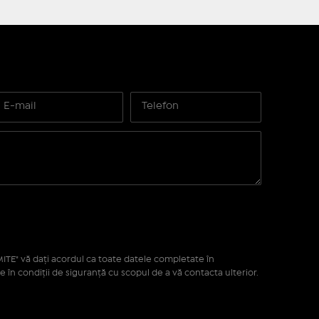
ITE" vă daţi acordul ca toate datele completate în
e în condiţii de siguranţă cu scopul de a vă contacta ulterior.