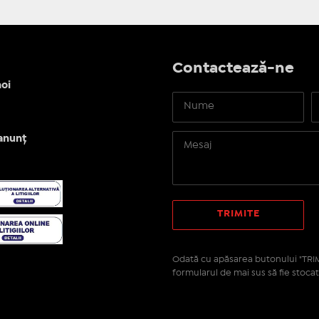
Contactează-ne
oi
anunț
Odată cu apăsarea butonului "TRIM
formularul de mai sus să fie stocat