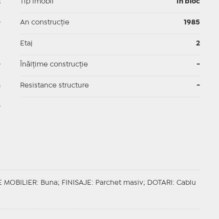
2
Tip imobil
In bloc
-
An construcție
1985
p
Etaj
2
-
Înălțime construcție
-
m
Resistance structure
-
-
E MOBILIER
: Buna;
FINISAJE
: Parchet masiv;
DOTARI
: Cablu