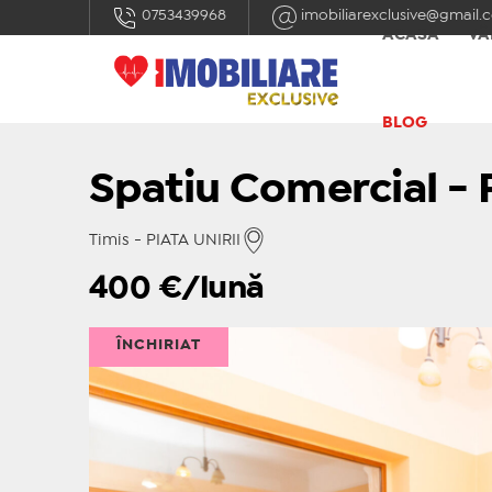
0753439968
imobiliarexclusive@gmail.
ACASĂ
VÂ
BLOG
Spatiu Comercial - P
Timis - PIATA UNIRII
400
€/lună
ÎNCHIRIAT